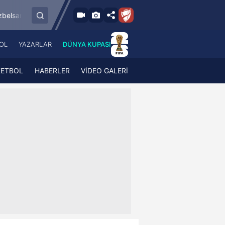
8.8.2026 - Cum
sspor
Esenler Erokspor
Hesap.com Antalya
19:00
OL
YAZARLAR
DÜNYA KUPASI
 Haber
A Haber Radyo
 Spor
A Spor Radyo
KETBOL
HABERLER
VİDEO GALERİ
TV
A News Radio
2TV
Radyo Turkuvaz
para
Turkuvaz Romantik
Turkuvaz Efsane
Vav Tv
Radyo Soft
Radyo Energy
Turkuvaz Anadolu