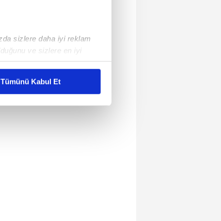
ızda sizlere daha iyi reklam
duğunu ve sizlere en iyi
liyetlerimizi karşılamak
Tümünü Kabul Et
ar gösterilmeyecektir."
çerezler kullanılmaktadır. Bu
u hizmetlerinin sunulması
i ve sizlere yönelik
nılacaktır.
kin detaylı bilgi için Ayarlar
ak ve sitemizde ilgili