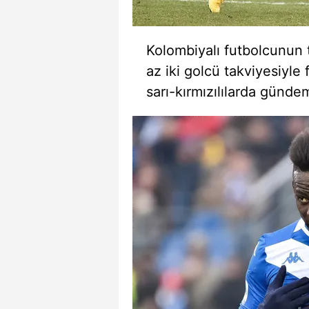
mevzuata uygun olarak kullanılan
Kolombiyalı futbolcunun 
az iki golcü takviyesiyle
sarı-kırmızılılarda gündem