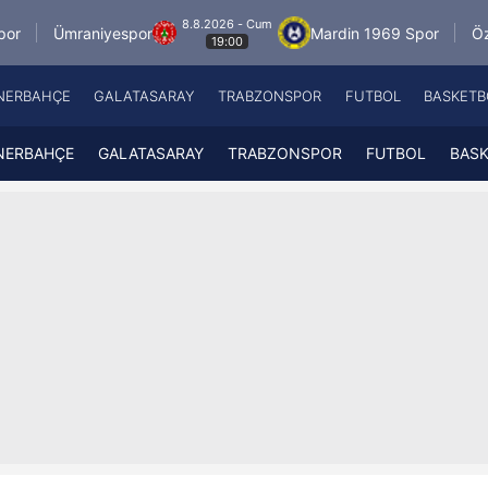
8.8.2026 - Cum
niyespor
Mardin 1969 Spor
Özbelsan Siva
19:00
NERBAHÇE
GALATASARAY
TRABZONSPOR
FUTBOL
BASKETB
Beşiktaş
A
Fenerbahçe
A
NERBAHÇE
GALATASARAY
TRABZONSPOR
FUTBOL
BAS
Galatasaray
A
Trabzonspor
A
Futbol
A
Basketbol
Ziraat Türkiye Kupası
DİZİ
Diğer Sporlar