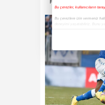
Falcao'ya da gelen teklifl
Bu çerezler, kullanıcıların tara
Bu çerezlere izin vermeniz halin
deneyimi yaşatabiliriz. Bunu y
içerikleri sunabilmek adına el
noktasında tek gelir kalemimiz 
Her halükârda, kullanıcılar, bu 
Sizlere daha iyi bir hizmet sun
çerezler vasıtasıyla çeşitli kiş
amacıyla kullanılmaktadır. Diğer
reklam/pazarlama faaliyetlerinin
Çerezlere ilişkin tercihlerinizi 
butonuna tıklayabilir,
Çerez Bi
6698 sayılı Kişisel Verilerin 