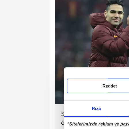
Reddet
Rıza
Sezon başında kiralanan 
etmeyecek olan Aslan, Ar
"Sitelerimizde reklam ve paza