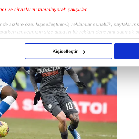
eri değerlendirme kararı aldı.
yıcı ve cihazlarını tanımlayarak çalışırlar.
de sizlere özel kişiselleştirilmiş reklamlar sunabilir, sayfalarım
aparken amacımızın size daha iyi bir reklam deneyimi sunmak ol
imizden gelen çabayı gösterdiğimizi ve bu noktada, reklamların ma
olduğunu sizlere hatırlatmak isteriz.
Kişiselleştir
çerezlere izin vermedikleri takdirde, kullanıcılara hedefli reklaml
abilmek için İnternet Sitemizde kendimize ve üçüncü kişilere ait 
isel verileriniz işlenmekte olup gerekli olan çerezler bilgi toplum
 çerezler, sitemizin daha işlevsel kılınması ve kişiselleştirilmes
 yapılması, amaçlarıyla sınırlı olarak açık rızanız dahilinde kulla
aşağıda yer alan panel vasıtasıyla belirleyebilirsiniz. Çerezlere iliş
lgilendirme Metnimizi
ziyaret edebilirsiniz.
Korunması Kanunu uyarınca hazırlanmış Aydınlatma Metnimizi okum