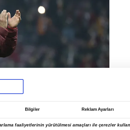
Bilgiler
Reklam Ayarları
Florin Andone ile yola devam
ap kulüplerinin ilgilendiği Radamel
rlama faaliyetlerinin yürütülmesi amaçları ile çerezler kullan