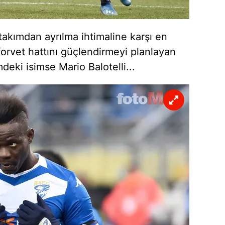
 çerezlerle ilgili bilgi almak için lütfen
tıklayınız
.
takımdan ayrılma ihtimaline karşı en
 forvet hattını güçlendirmeyi planlayan
deki isimse Mario Balotelli...