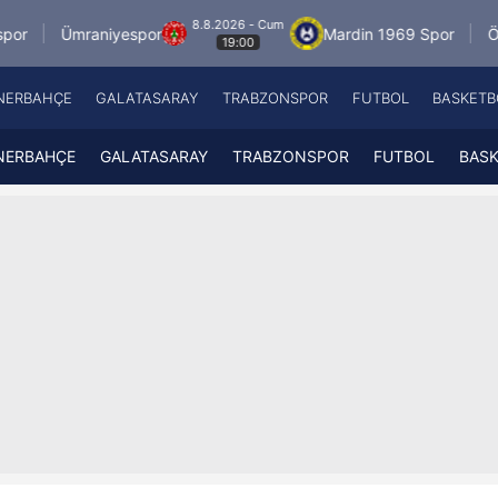
8.8.2026 - Cum
raniyespor
Mardin 1969 Spor
Özbelsan Si
19:00
NERBAHÇE
GALATASARAY
TRABZONSPOR
FUTBOL
BASKETB
Beşiktaş
A
Fenerbahçe
A
NERBAHÇE
GALATASARAY
TRABZONSPOR
FUTBOL
BAS
Galatasaray
A
Trabzonspor
A
Futbol
A
Basketbol
Ziraat Türkiye Kupası
DİZİ
Diğer Sporlar