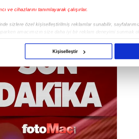
yıcı ve cihazlarını tanımlayarak çalışırlar.
de sizlere özel kişiselleştirilmiş reklamlar sunabilir, sayfalarım
aparken amacımızın size daha iyi bir reklam deneyimi sunmak ol
imizden gelen çabayı gösterdiğimizi ve bu noktada, reklamların ma
olduğunu sizlere hatırlatmak isteriz.
Kişiselleştir
çerezlere izin vermedikleri takdirde, kullanıcılara hedefli reklaml
abilmek için İnternet Sitemizde kendimize ve üçüncü kişilere ait 
isel verileriniz işlenmekte olup gerekli olan çerezler bilgi toplum
 çerezler, sitemizin daha işlevsel kılınması ve kişiselleştirilmes
 yapılması, amaçlarıyla sınırlı olarak açık rızanız dahilinde kulla
aşağıda yer alan panel vasıtasıyla belirleyebilirsiniz. Çerezlere iliş
lgilendirme Metnimizi
ziyaret edebilirsiniz.
Korunması Kanunu uyarınca hazırlanmış Aydınlatma Metnimizi okum