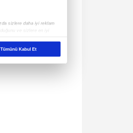
ızda sizlere daha iyi reklam
duğunu ve sizlere en iyi
liyetlerimizi karşılamak
Tümünü Kabul Et
ar gösterilmeyecektir."
çerezler kullanılmaktadır. Bu
u hizmetlerinin sunulması
i ve sizlere yönelik
nılacaktır.
kin detaylı bilgi için Ayarlar
ak ve sitemizde ilgili