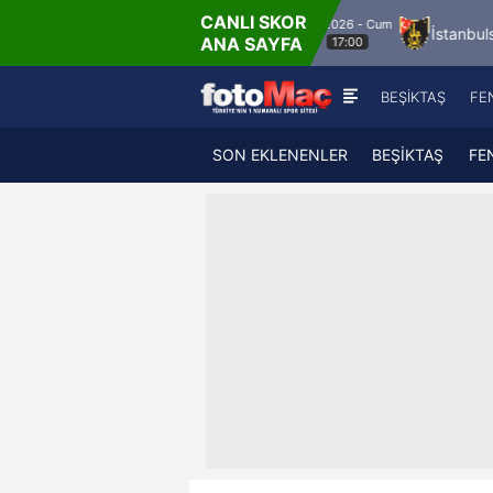
CANLI SKOR
8.8.2026 - Cum
anisa FK
Bandırmaspor
İstanbulspor
Üm
ANA SAYFA
17:00
BEŞİKTAŞ
FE
SON EKLENENLER
BEŞİKTAŞ
FE