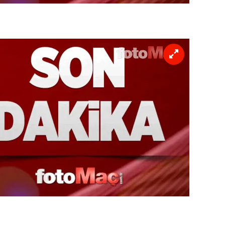
 çerezlerle ilgili bilgi almak için lütfen
tıklayınız
.