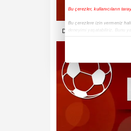
Bu çerezler, kullanıcıların tara
Bu çerezlere izin vermeniz halin
deneyimi yaşatabiliriz. Bunu y
Diallo
içerikleri sunabilmek adına el
noktasında tek gelir kalemimiz 
Her halükârda, kullanıcılar, bu 
Sizlere daha iyi bir hizmet sun
çerezler vasıtasıyla çeşitli kiş
amacıyla kullanılmaktadır. Diğer
reklam/pazarlama faaliyetlerinin
Çerezlere ilişkin tercihlerinizi 
butonuna tıklayabilir,
Çerez Bi
6698 sayılı Kişisel Verilerin 