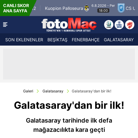
CANLI SKOR
6.8.2026 - Per
er Match 12
Kuopion Palloseura
CS Universi
ANA SAYFA
18:00
SON EKLENENLER
BEŞİKTAŞ
FENERBAHÇE
GALATASARAY
Galeri
Galatasaray
Galatasaray'dan bir ilk!
Galatasaray'dan bir ilk!
Galatasaray tarihinde ilk defa
mağazacılıkta kara geçti