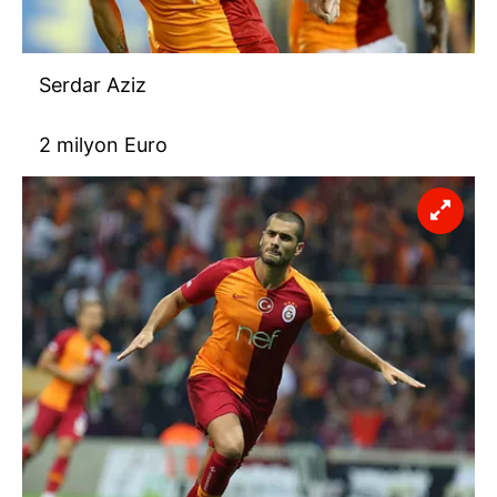
6698 sayılı Kişisel Verilerin Korunması Kanunu uyarınca
hazırlanmış Aydınlatma Metnimizi okumak ve sitemizde
ilgili mevzuata uygun olarak kullanılan çerezlerle ilgili bilgi
Serdar Aziz
almak için lütfen
tıklayınız
.
2 milyon Euro