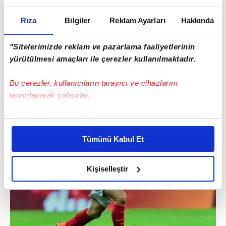
Rıza
Bilgiler
Reklam Ayarları
Hakkında
"Sitelerimizde reklam ve pazarlama faaliyetlerinin
yürütülmesi amaçları ile çerezler kullanılmaktadır.
Bu çerezler, kullanıcıların tarayıcı ve cihazlarını
tanımlayarak çalışırlar.
Bu çerezlere izin vermeniz halinde sizlere özel
kişiselleştirilmiş reklamlar sunabilir, sayfalarımızda sizlere
Tümünü Kabul Et
daha iyi reklam deneyimi yaşatabiliriz. Bunu yaparken
amacımızın size daha iyi bir reklam deneyimi sunmak
olduğunu ve sizlere en iyi içerikleri sunabilmek adına
Kişiselleştir
elimizden gelen çabayı gösterdiğimizi ve bu noktada,
reklamların maliyetlerimizi karşılamak noktasında tek gelir
kalemimiz olduğunu sizlere hatırlatmak isteriz.