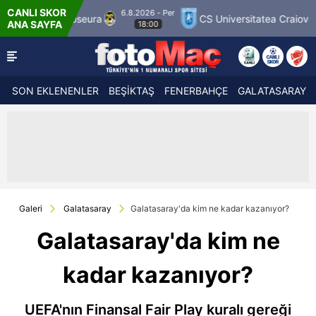
CANLI SKOR
6 - Per
6.8.
CS Universitatea Craiova 1948
FC Inter Turku
ANA SAYFA
:00
SON EKLENENLER
BEŞİKTAŞ
FENERBAHÇE
GALATASARAY
Galeri
Galatasaray
Galatasaray'da kim ne kadar kazanıyor?
Galatasaray'da kim ne
kadar kazanıyor?
UEFA'nın Finansal Fair Play kuralı gereği