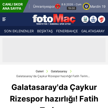
CANLI SKOR
8.8.2026 - Cum
stanbulspor
Ümraniyespor
Mardin 1969 Spo
ANA SAYFA
19:00
SON EKLENENLER
BEŞİKTAŞ
FENERBAHÇE
GALATASARAY
Galeri
Galatasaray
Galatasaray'da Çaykur Rizespor hazırlığı! Fatih Terim...
Galatasaray'da Çaykur
Rizespor hazırlığı! Fatih