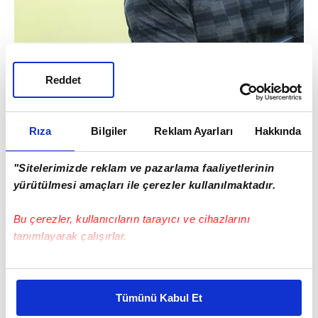
Galatasaray Futbol Takımı, 2019-2020 Süper
Reddet
Lig Cemil Usta Sezonu 27. haftasında
Rizespor ile oynayacağı maçın hazırlıklarına
bugün yaptığı antrenmanla devam etti.
Rıza
Bilgiler
Reklam Ayarları
Hakkında
"Sitelerimizde reklam ve pazarlama faaliyetlerinin
yürütülmesi amaçları ile çerezler kullanılmaktadır.
Bu çerezler, kullanıcıların tarayıcı ve cihazlarını
tanımlayarak çalışırlar.
Bu çerezlere izin vermeniz halinde sizlere özel
kişiselleştirilmiş reklamlar sunabilir, sayfalarımızda sizlere
Tümünü Kabul Et
daha iyi reklam deneyimi yaşatabiliriz. Bunu yaparken