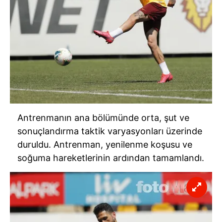
Çerezlere ilişkin tercihlerinizi aşağıda yer alan panel
vasıtasıyla belirleyebilirsiniz. Çerezlere ilişkin detaylı bilgi
için Ayarlar butonuna tıklayabilir,
Çerez Bilgilendirme
Metnimizi
ziyaret edebilirsiniz.
6698 sayılı Kişisel Verilerin Korunması Kanunu uyarınca
hazırlanmış Aydınlatma Metnimizi okumak ve sitemizde
ilgili mevzuata uygun olarak kullanılan çerezlerle ilgili bilgi
almak için lütfen
tıklayınız
.
Antrenmanın ana bölümünde orta, şut ve
sonuçlandırma taktik varyasyonları üzerinde
duruldu. Antrenman, yenilenme koşusu ve
soğuma hareketlerinin ardından tamamlandı.