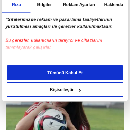
Rıza
Bilgiler
Reklam Ayarları
Hakkında
"Sitelerimizde reklam ve pazarlama faaliyetlerinin
yürütülmesi amaçları ile çerezler kullanılmaktadır.
Bu çerezler, kullanıcıların tarayıcı ve cihazlarını
tanımlayarak çalışırlar.
Bu çerezlere izin vermeniz halinde sizlere özel
kişiselleştirilmiş reklamlar sunabilir, sayfalarımızda sizlere
Tümünü Kabul Et
daha iyi reklam deneyimi yaşatabiliriz. Bunu yaparken
amacımızın size daha iyi bir reklam deneyimi sunmak
olduğunu ve sizlere en iyi içerikleri sunabilmek adına
Kişiselleştir
elimizden gelen çabayı gösterdiğimizi ve bu noktada,
reklamların maliyetlerimizi karşılamak noktasında tek gelir
kalemimiz olduğunu sizlere hatırlatmak isteriz.
Her halükârda, kullanıcılar, bu çerezlere izin vermedikleri