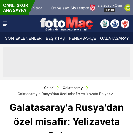
CANLI SKOR
8.8.2026 - Cum
9 Spor
Özbelsan Sivasspor
Esenler Erokspo
ANA SAYFA
19:00
SON EKLENENLER
BEŞİKTAŞ
FENERBAHÇE
GALATASARAY
Galeri
Galatasaray
Galatasaray'a Rusya'dan özel misafir: Yelizaveta Belyaev
Galatasaray'a Rusya'dan
özel misafir: Yelizaveta