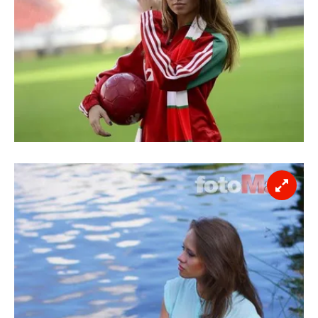
hazırlanmış Aydınlatma Metnimizi okumak ve sitemizde
ilgili mevzuata uygun olarak kullanılan çerezlerle ilgili bilgi
almak için lütfen
tıklayınız
.