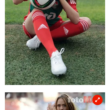
takdirde, kullanıcılara hedefli reklamlar
gösterilmeyecektir."
Sizlere daha iyi bir hizmet sunabilmek için İnternet
Sitemizde kendimize ve üçüncü kişilere ait çerezler
kullanılmaktadır. Bu çerezler vasıtasıyla çeşitli kişisel
verileriniz işlenmekte olup gerekli olan çerezler bilgi
toplumu hizmetlerinin sunulması amacıyla
kullanılmaktadır. Diğer çerezler, sitemizin daha işlevsel
kılınması ve kişiselleştirilmesi ve sizlere yönelik
reklam/pazarlama faaliyetlerinin yapılması, amaçlarıyla
sınırlı olarak açık rızanız dahilinde kullanılacaktır.
Çerezlere ilişkin tercihlerinizi aşağıda yer alan panel
vasıtasıyla belirleyebilirsiniz. Çerezlere ilişkin detaylı bilgi
için Ayarlar butonuna tıklayabilir,
Çerez Bilgilendirme
Metnimizi
ziyaret edebilirsiniz.
6698 sayılı Kişisel Verilerin Korunması Kanunu uyarınca