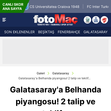
CANLI SKOR
6.8.2026 - Per
CS Universitatea Craiova 1948
FC Inter Turku
ANA SAYFA
18:00
SON EKLENENLER
BEŞİKTAŞ
FENERBAHÇE
GALATASARAY
Galeri
Galatasaray
Galatasaray'a Belhanda piyangosu! 2 talip ve teklif...
Galatasaray'a Belhanda
piyangosu! 2 talip ve