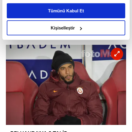
kişiselleştirilmiş reklamlar sunabilir, sayfalarımızda sizlere
Tümünü Kabul Et
daha iyi reklam deneyimi yaşatabiliriz. Bunu yaparken
amacımızın size daha iyi bir reklam deneyimi sunmak
olduğunu ve sizlere en iyi içerikleri sunabilmek adına
Galatasaray'a Belhanda için yeni tekliflerin
Kişiselleştir
elimizden gelen çabayı gösterdiğimizi ve bu noktada,
yakında geleceği iddia edildi.
reklamların maliyetlerimizi karşılamak noktasında tek gelir
kalemimiz olduğunu sizlere hatırlatmak isteriz.
Her halükârda, kullanıcılar, bu çerezlere izin vermedikleri
takdirde, kullanıcılara hedefli reklamlar
gösterilmeyecektir."
Sizlere daha iyi bir hizmet sunabilmek için İnternet
Sitemizde kendimize ve üçüncü kişilere ait çerezler
kullanılmaktadır. Bu çerezler vasıtasıyla çeşitli kişisel
verileriniz işlenmekte olup gerekli olan çerezler bilgi
toplumu hizmetlerinin sunulması amacıyla
kullanılmaktadır. Diğer çerezler, sitemizin daha işlevsel