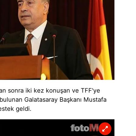
 çerezlerle ilgili bilgi almak için lütfen
tıklayınız
.
an sonra iki kez konuşan ve TFF'ye
de bulunan Galatasaray Başkanı Mustafa
stek geldi.