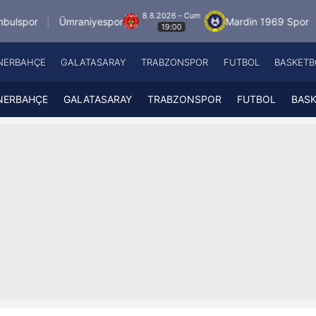
8.8.2026 - Cum
Ümraniyespor
Mardin 1969 Spor
Özbelsan
19:00
NERBAHÇE
GALATASARAY
TRABZONSPOR
FUTBOL
BASKETB
Beşiktaş
A
Fenerbahçe
A
NERBAHÇE
GALATASARAY
TRABZONSPOR
FUTBOL
BAS
Galatasaray
A
Trabzonspor
A
Futbol
A
Basketbol
Ziraat Türkiye Kupası
DİZİ
Diğer Sporlar