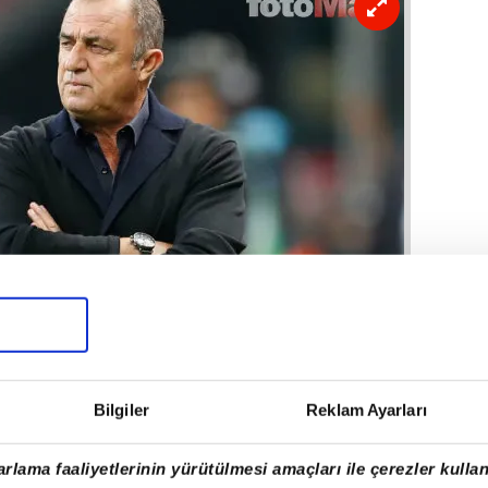
n bu sene profesyonel işler olduğunu
sene örgütlü ama amatör işler var
yonelce yapıyorlar. Sözlerime
profesyoneller." ifadelerini kullanmıştı.
Bilgiler
Reklam Ayarları
rlama faaliyetlerinin yürütülmesi amaçları ile çerezler kullan