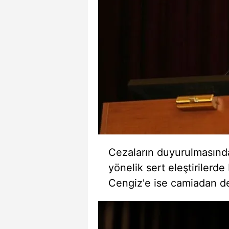
mevzuata uygun olarak kullanılan
Cezaların duyurulmasınd
yönelik sert eleştiriler
Cengiz'e ise camiadan de