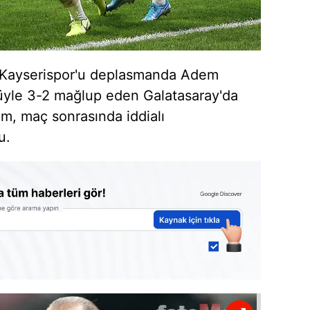
da Kayserispor'u deplasmanda Adem
üyle 3-2 mağlup eden Galatasaray'da
im, maç sonrasında iddialı
u.