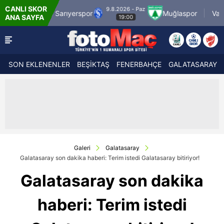
CANLI SKOR
9.8.2026 - Paz
9.8.2026 -
arıyerspor
Muğlaspor
Vanspor
ANA SAYFA
19:00
21:30
SON EKLENENLER
BEŞİKTAŞ
FENERBAHÇE
GALATASARAY
Galeri
Galatasaray
Galatasaray son dakika haberi: Terim istedi Galatasaray bitiriyor!
Galatasaray son dakika
haberi: Terim istedi