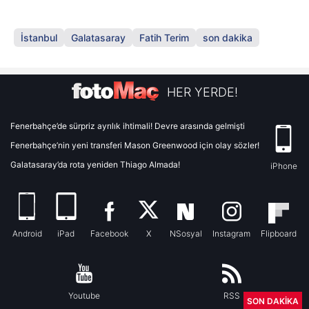
İstanbul
Galatasaray
Fatih Terim
son dakika
HER YERDE!
Fenerbahçe’de sürpriz ayrılık ihtimali! Devre arasında gelmişti
Fenerbahçe’nin yeni transferi Mason Greenwood için olay sözler!
Galatasaray’da rota yeniden Thiago Almada!
iPhone
Android
iPad
Facebook
X
NSosyal
Instagram
Flipboard
Youtube
RSS
SON DAKİKA