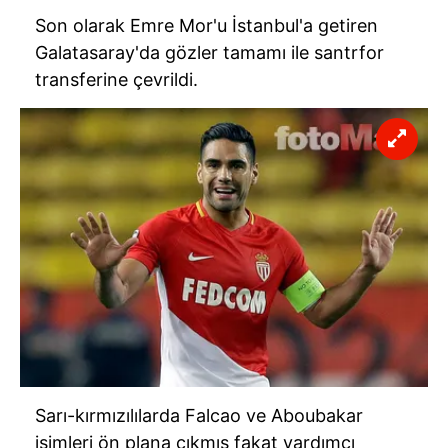
Son olarak Emre Mor'u İstanbul'a getiren
Galatasaray'da gözler tamamı ile santrfor
transferine çevrildi.
Sarı-kırmızılılarda Falcao ve Aboubakar
isimleri ön plana çıkmış fakat yardımcı