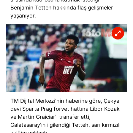
vasıtasıyla belirleyebilirsiniz. Çerezlere ilişkin detaylı bilgi
Benjamin Tetteh hakkında flaş gelişmeler
için Ayarlar butonuna tıklayabilir,
Çerez Bilgilendirme
yaşanıyor.
Metnimizi
ziyaret edebilirsiniz.
6698 sayılı Kişisel Verilerin Korunması Kanunu uyarınca
hazırlanmış Aydınlatma Metnimizi okumak ve sitemizde
ilgili mevzuata uygun olarak kullanılan çerezlerle ilgili bilgi
almak için lütfen
tıklayınız
.
TM Dijital Merkezi'nin haberine göre, Çekya
devi Sparta Prag forvet hattına Libor Kozak
ve Martin Graiciar'ı transfer etti,
Galatasaray'ın ilgilendiği Tetteh, sarı kırmızılı
kulübe yaklaştı.