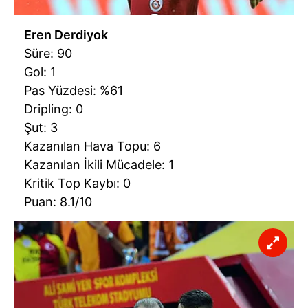
Eren Derdiyok
Süre: 90
Gol: 1
Pas Yüzdesi: %61
Dripling: 0
Şut: 3
Kazanılan Hava Topu: 6
Kazanılan İkili Mücadele: 1
Kritik Top Kaybı: 0
Puan: 8.1/10