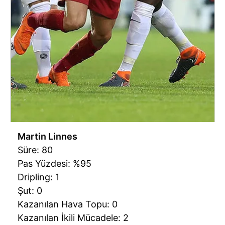
Martin Linnes
Süre: 80
Pas Yüzdesi: %95
Dripling: 1
Şut: 0
Kazanılan Hava Topu: 0
Kazanılan İkili Mücadele: 2