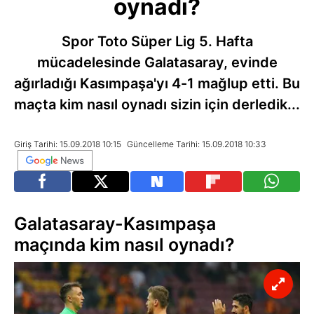
oynadı?
Spor Toto Süper Lig 5. Hafta
mücadelesinde Galatasaray, evinde
ağırladığı Kasımpaşa'yı 4-1 mağlup etti. Bu
maçta kim nasıl oynadı sizin için derledik...
Giriş Tarihi: 15.09.2018 10:15
Güncelleme Tarihi: 15.09.2018 10:33
Galatasaray-Kasımpaşa
maçında kim nasıl oynadı?