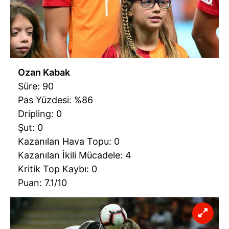
Ozan Kabak
Süre: 90
Pas Yüzdesi: %86
Dripling: 0
Şut: 0
Kazanılan Hava Topu: 0
Kazanılan İkili Mücadele: 4
Kritik Top Kaybı: 0
Puan: 7.1/10