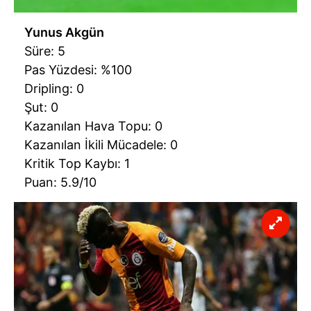
Yunus Akgün
Süre: 5
Pas Yüzdesi: %100
Dripling: 0
Şut: 0
Kazanılan Hava Topu: 0
Kazanılan İkili Mücadele: 0
Kritik Top Kaybı: 1
Puan: 5.9/10