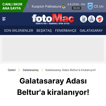
CANLI SKOR
6.8.2026 - Per
tch 12
Kuopion Palloseura
CS Universitatea 
ANA SAYFA
18:00
SON EKLENENLER
BEŞİKTAŞ
FENERBAHÇE
GALATASARAY
Galeri
Galatasaray
Galatasaray Adası Beltur'a kiralanıyor!
Galatasaray Adası
Beltur'a kiralanıyor!