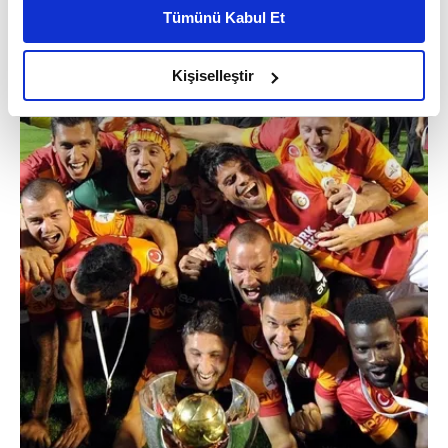
kişiselleştirilmiş reklamlar sunabilir, sayfalarımızda sizlere
Tümünü Kabul Et
daha iyi reklam deneyimi yaşatabiliriz. Bunu yaparken
amacımızın size daha iyi bir reklam deneyimi sunmak
olduğunu ve sizlere en iyi içerikleri sunabilmek adına
Kişiselleştir
elimizden gelen çabayı gösterdiğimizi ve bu noktada,
reklamların maliyetlerimizi karşılamak noktasında tek gelir
kalemimiz olduğunu sizlere hatırlatmak isteriz.
Her halükârda, kullanıcılar, bu çerezlere izin vermedikleri
takdirde, kullanıcılara hedefli reklamlar
gösterilmeyecektir."
Sizlere daha iyi bir hizmet sunabilmek için İnternet
Sitemizde kendimize ve üçüncü kişilere ait çerezler
kullanılmaktadır. Bu çerezler vasıtasıyla çeşitli kişisel
verileriniz işlenmekte olup gerekli olan çerezler bilgi
toplumu hizmetlerinin sunulması amacıyla
kullanılmaktadır. Diğer çerezler, sitemizin daha işlevsel
kılınması ve kişiselleştirilmesi ve sizlere yönelik