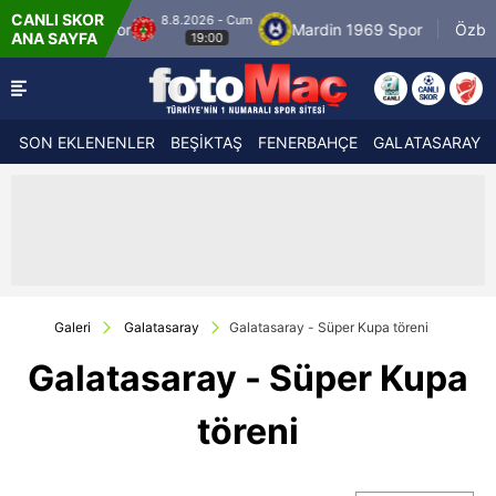
CANLI SKOR
2026 - Cum
8.8.2026 
Mardin 1969 Spor
Özbelsan Sivasspor
ANA SAYFA
19:00
19:0
SON EKLENENLER
BEŞİKTAŞ
FENERBAHÇE
GALATASARAY
Galeri
Galatasaray
Galatasaray - Süper Kupa töreni
Galatasaray - Süper Kupa
töreni