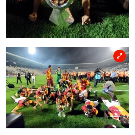
reklam/pazarlama faaliyetlerinin yapılması, amaçlarıyla
sınırlı olarak açık rızanız dahilinde kullanılacaktır.
Çerezlere ilişkin tercihlerinizi aşağıda yer alan panel
vasıtasıyla belirleyebilirsiniz. Çerezlere ilişkin detaylı bilgi
için Ayarlar butonuna tıklayabilir,
Çerez Bilgilendirme
Metnimizi
ziyaret edebilirsiniz.
6698 sayılı Kişisel Verilerin Korunması Kanunu uyarınca
hazırlanmış Aydınlatma Metnimizi okumak ve sitemizde
ilgili mevzuata uygun olarak kullanılan çerezlerle ilgili bilgi
almak için lütfen
tıklayınız
.