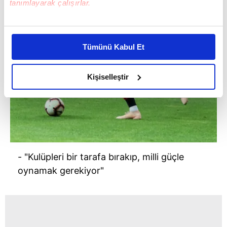
tanımlayarak çalışırlar.
Bu çerezlere izin vermeniz halinde sizlere özel
kişiselleştirilmiş reklamlar sunabilir, sayfalarımızda sizlere
Tümünü Kabul Et
daha iyi reklam deneyimi yaşatabiliriz. Bunu yaparken
amacımızın size daha iyi bir reklam deneyimi sunmak
olduğunu ve sizlere en iyi içerikleri sunabilmek adına
Kişiselleştir
elimizden gelen çabayı gösterdiğimizi ve bu noktada,
reklamların maliyetlerimizi karşılamak noktasında tek gelir
kalemimiz olduğunu sizlere hatırlatmak isteriz.
Her halükârda, kullanıcılar, bu çerezlere izin vermedikleri
takdirde, kullanıcılara hedefli reklamlar
- "Kulüpleri bir tarafa bırakıp, milli güçle
gösterilmeyecektir."
oynamak gerekiyor"
Sizlere daha iyi bir hizmet sunabilmek için İnternet
Sitemizde kendimize ve üçüncü kişilere ait çerezler
kullanılmaktadır. Bu çerezler vasıtasıyla çeşitli kişisel
verileriniz işlenmekte olup gerekli olan çerezler bilgi