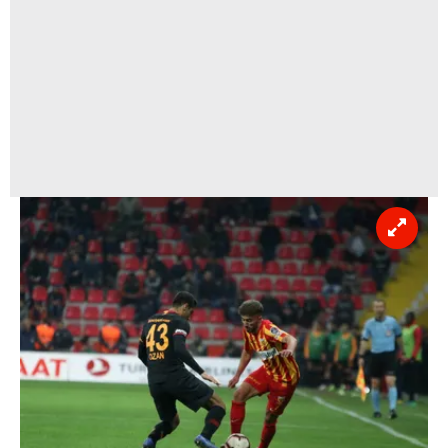
toplumu hizmetlerinin sunulması amacıyla
kullanılmaktadır. Diğer çerezler, sitemizin daha işlevsel
kılınması ve kişiselleştirilmesi ve sizlere yönelik
reklam/pazarlama faaliyetlerinin yapılması, amaçlarıyla
sınırlı olarak açık rızanız dahilinde kullanılacaktır.
Çerezlere ilişkin tercihlerinizi aşağıda yer alan panel
vasıtasıyla belirleyebilirsiniz. Çerezlere ilişkin detaylı bilgi
için Ayarlar butonuna tıklayabilir,
Çerez Bilgilendirme
Metnimizi
ziyaret edebilirsiniz.
6698 sayılı Kişisel Verilerin Korunması Kanunu uyarınca
hazırlanmış Aydınlatma Metnimizi okumak ve sitemizde
ilgili mevzuata uygun olarak kullanılan çerezlerle ilgili bilgi
almak için lütfen
tıklayınız
.