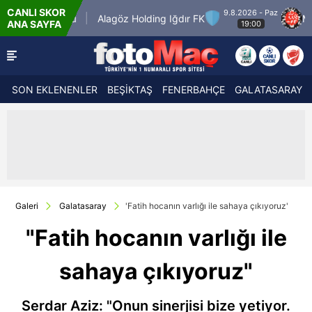
CANLI SKOR
9.8.2026 - Paz
engücü
Alagöz Holding Iğdır FK
Misirli.com.
ANA SAYFA
19:00
SON EKLENENLER
BEŞİKTAŞ
FENERBAHÇE
GALATASARAY
Galeri
Galatasaray
'Fatih hocanın varlığı ile sahaya çıkıyoruz'
"Fatih hocanın varlığı ile
sahaya çıkıyoruz"
Serdar Aziz: "Onun sinerjisi bize yetiyor.