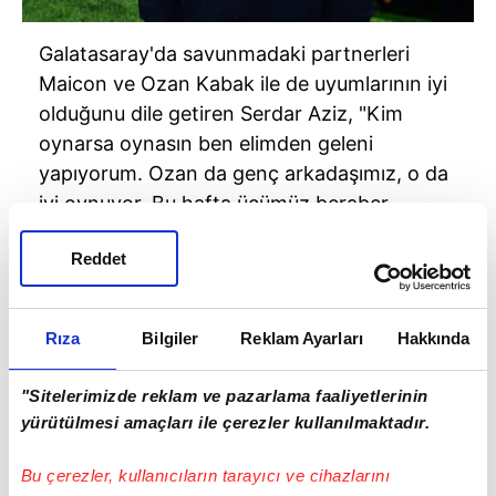
Galatasaray'da savunmadaki partnerleri
Maicon
ve Ozan Kabak ile de uyumlarının iyi
olduğunu dile getiren Serdar Aziz, "Kim
oynarsa oynasın ben elimden geleni
yapıyorum. Ozan da genç arkadaşımız, o da
iyi oynuyor. Bu hafta üçümüz beraber
oynadık. Üçümüz de gayet iyiydik. Hocamız
Reddet
kime şans verirse gördüğünüz gibi herkes
elinden gelenin en iyisini yapıyor." ifadelerini
kullandı.
Rıza
Bilgiler
Reklam Ayarları
Hakkında
"Sitelerimizde reklam ve pazarlama faaliyetlerinin
yürütülmesi amaçları ile çerezler kullanılmaktadır.
Bu çerezler, kullanıcıların tarayıcı ve cihazlarını