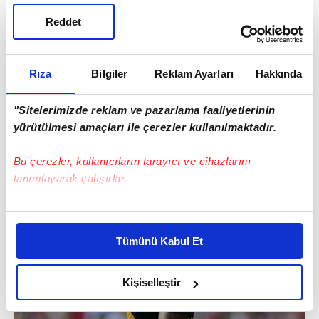
Reddet
Rıza
Bilgiler
Reklam Ayarları
Hakkında
"Sitelerimizde reklam ve pazarlama faaliyetlerinin
yürütülmesi amaçları ile çerezler kullanılmaktadır.
Bu çerezler, kullanıcıların tarayıcı ve cihazlarını
tanımlayarak çalışırlar.
Bu çerezlere izin vermeniz halinde sizlere özel
kişiselleştirilmiş reklamlar sunabilir, sayfalarımızda sizlere
Tümünü Kabul Et
daha iyi reklam deneyimi yaşatabiliriz. Bunu yaparken
amacımızın size daha iyi bir reklam deneyimi sunmak
olduğunu ve sizlere en iyi içerikleri sunabilmek adına
Kişiselleştir
elimizden gelen çabayı gösterdiğimizi ve bu noktada,
reklamların maliyetlerimizi karşılamak noktasında tek gelir