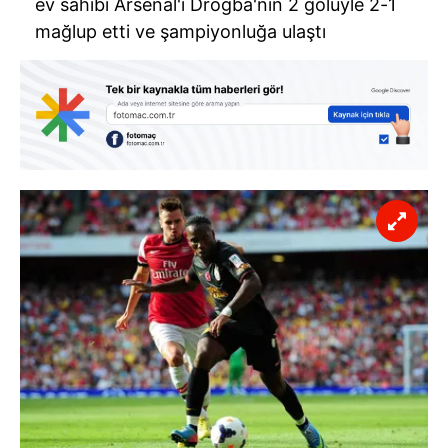
ev sahibi Arsenal'i Drogba'nın 2 golüyle 2-1
mağlup etti ve şampiyonluğa ulaştı