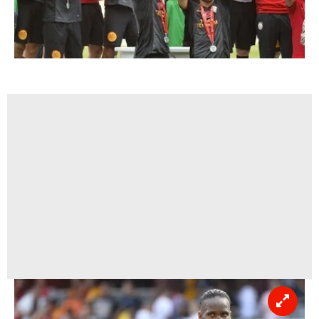
için Ayarlar butonuna tıklayabilir,
Çerez Bilgilendirme
Metnimizi
ziyaret edebilirsiniz.
6698 sayılı Kişisel Verilerin Korunması Kanunu uyarınca
hazırlanmış Aydınlatma Metnimizi okumak ve sitemizde
ilgili mevzuata uygun olarak kullanılan çerezlerle ilgili bilgi
almak için lütfen
tıklayınız
.