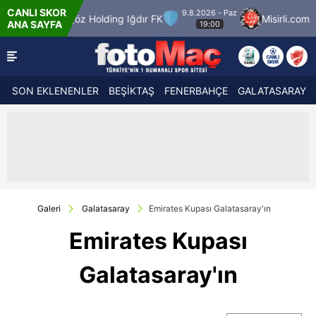
CANLI SKOR
9.8.2026 - Paz
Iğdır FK
Misirli.com.tr Karagümrük
SMS Grup
ANA SAYFA
19:00
SON EKLENENLER
BEŞİKTAŞ
FENERBAHÇE
GALATASARAY
Galeri
Galatasaray
Emirates Kupası Galatasaray'ın
Emirates Kupası
Galatasaray'ın