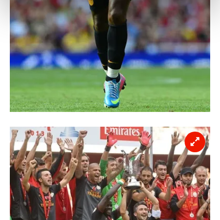
kalemimiz olduğunu sizlere hatırlatmak isteriz.
Her halükârda, kullanıcılar, bu çerezlere izin vermedikleri
takdirde, kullanıcılara hedefli reklamlar
gösterilmeyecektir."
Sizlere daha iyi bir hizmet sunabilmek için İnternet
Sitemizde kendimize ve üçüncü kişilere ait çerezler
kullanılmaktadır. Bu çerezler vasıtasıyla çeşitli kişisel
verileriniz işlenmekte olup gerekli olan çerezler bilgi
toplumu hizmetlerinin sunulması amacıyla
kullanılmaktadır. Diğer çerezler, sitemizin daha işlevsel
kılınması ve kişiselleştirilmesi ve sizlere yönelik
reklam/pazarlama faaliyetlerinin yapılması, amaçlarıyla
sınırlı olarak açık rızanız dahilinde kullanılacaktır.
Çerezlere ilişkin tercihlerinizi aşağıda yer alan panel
vasıtasıyla belirleyebilirsiniz. Çerezlere ilişkin detaylı bilgi