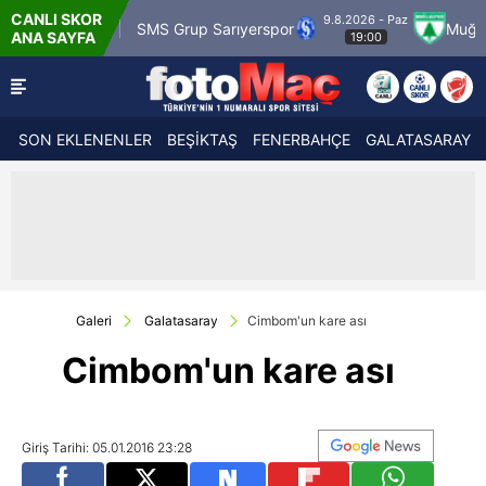
CANLI SKOR
9.8.2026 - Paz
ümrük
SMS Grup Sarıyerspor
Muğlaspor
ANA SAYFA
19:00
SON EKLENENLER
BEŞİKTAŞ
FENERBAHÇE
GALATASARAY
Galeri
Galatasaray
Cimbom'un kare ası
Cimbom'un kare ası
Giriş Tarihi: 05.01.2016 23:28