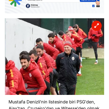
Mustafa Denizli'nin listesinde biri PSG'den,
Ajax'tan, Cruzeiro'dan ve Witesse'den olmak