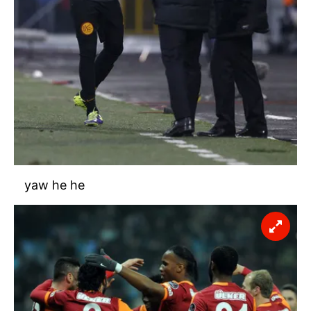
sınırlı olarak açık rızanız dahilinde kullanılacaktır.
Çerezlere ilişkin tercihlerinizi aşağıda yer alan panel
vasıtasıyla belirleyebilirsiniz. Çerezlere ilişkin detaylı bilgi
için Ayarlar butonuna tıklayabilir,
Çerez Bilgilendirme
Metnimizi
ziyaret edebilirsiniz.
6698 sayılı Kişisel Verilerin Korunması Kanunu uyarınca
hazırlanmış Aydınlatma Metnimizi okumak ve sitemizde
ilgili mevzuata uygun olarak kullanılan çerezlerle ilgili bilgi
almak için lütfen
tıklayınız
.
yaw he he