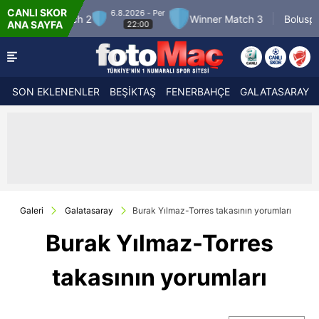
CANLI SKOR
.2026 - Per
7.8.2026 - Cum
Winner Match 3
Boluspor
Ma
ANA SAYFA
22:00
21:30
SON EKLENENLER
BEŞİKTAŞ
FENERBAHÇE
GALATASARAY
Galeri
Galatasaray
Burak Yılmaz-Torres takasının yorumları
Burak Yılmaz-Torres
takasının yorumları