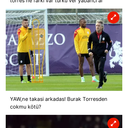
torres ne farki var türkü ver yabanci al
YAW,ne takasi arkadas! Burak Torresden
cokmu kötü?