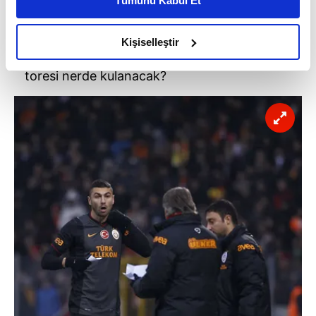
Tümünü Kabul Et
daha iyi reklam deneyimi yaşatabiliriz. Bunu yaparken
amacımızın size daha iyi bir reklam deneyimi sunmak
olduğunu ve sizlere en iyi içerikleri sunabilmek adına
Kişiselleştir
elimizden gelen çabayı gösterdiğimizi ve bu noktada,
reklamların maliyetlerimizi karşılamak noktasında tek gelir
toresi nerde kulanacak?
kalemimiz olduğunu sizlere hatırlatmak isteriz.
Her halükârda, kullanıcılar, bu çerezlere izin vermedikleri
takdirde, kullanıcılara hedefli reklamlar
gösterilmeyecektir."
Sizlere daha iyi bir hizmet sunabilmek için İnternet
Sitemizde kendimize ve üçüncü kişilere ait çerezler
kullanılmaktadır. Bu çerezler vasıtasıyla çeşitli kişisel
verileriniz işlenmekte olup gerekli olan çerezler bilgi
toplumu hizmetlerinin sunulması amacıyla
kullanılmaktadır. Diğer çerezler, sitemizin daha işlevsel
kılınması ve kişiselleştirilmesi ve sizlere yönelik
reklam/pazarlama faaliyetlerinin yapılması, amaçlarıyla