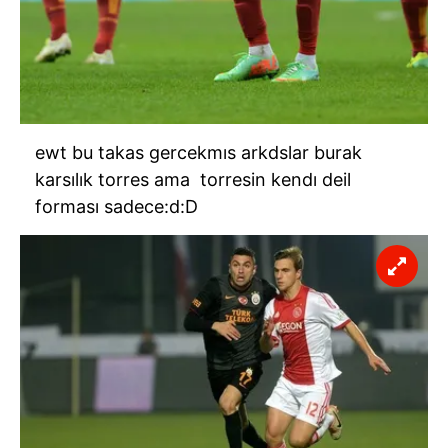
ewt bu takas gercekmıs arkdslar burak
karsılık torres ama torresin kendı deil
forması sadece:d:D