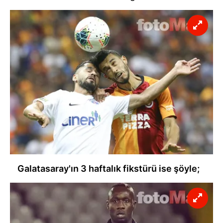
6698 sayılı Kişisel Verilerin Korunması Kanunu uyarınca
hazırlanmış Aydınlatma Metnimizi okumak ve sitemizde
ilgili mevzuata uygun olarak kullanılan çerezlerle ilgili bilgi
almak için lütfen
tıklayınız
.
Galatasaray'ın 3 haftalık fikstürü ise şöyle;