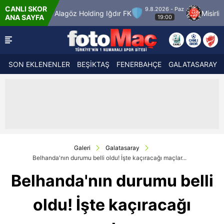
CANLI SKOR
9.8.2026 - Paz
Alagöz Holding Iğdır FK
Misirli.com.tr Karag
ANA SAYFA
19:00
SON EKLENENLER
BEŞİKTAŞ
FENERBAHÇE
GALATASARAY
Galeri
Galatasaray
Belhanda'nın durumu belli oldu! İşte kaçıracağı maçlar...
Belhanda'nın durumu belli
oldu! İşte kaçıracağı