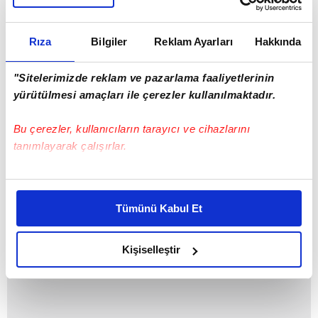
Rıza
Bilgiler
Reklam Ayarları
Hakkında
"Sitelerimizde reklam ve pazarlama faaliyetlerinin
yürütülmesi amaçları ile çerezler kullanılmaktadır.
3 HAFTA SÜREBİLİR
Bu çerezler, kullanıcıların tarayıcı ve cihazlarını
Belhanda'nın sahalara ne zaman döneceği
tanımlayarak çalışırlar.
konusunda plastik cerrahların kararı
beklenecek.
Bu çerezlere izin vermeniz halinde sizlere özel
kişiselleştirilmiş reklamlar sunabilir, sayfalarımızda sizlere
Tümünü Kabul Et
daha iyi reklam deneyimi yaşatabiliriz. Bunu yaparken
amacımızın size daha iyi bir reklam deneyimi sunmak
olduğunu ve sizlere en iyi içerikleri sunabilmek adına
Kişiselleştir
elimizden gelen çabayı gösterdiğimizi ve bu noktada,
reklamların maliyetlerimizi karşılamak noktasında tek gelir
kalemimiz olduğunu sizlere hatırlatmak isteriz.