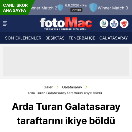
CANLI SKOR
6.8.2026 - Per
7.8.2026
atch 2
Winner Match 3
Boluspor
ANA SAYFA
22:00
21:3
SON EKLENENLER
BEŞİKTAŞ
FENERBAHÇE
GALATASARAY
Galeri
Galatasaray
Arda Turan Galatasaray taraftarını ikiye böldü
Arda Turan Galatasaray
taraftarını ikiye böldü