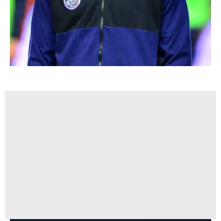
hazırlanmış Aydınlatma Metnimizi okumak ve sitemizde
ilgili mevzuata uygun olarak kullanılan çerezlerle ilgili bilgi
almak için lütfen
tıklayınız
.