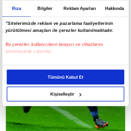
Rıza
Bilgiler
Reklam Ayarları
Hakkında
"Sitelerimizde reklam ve pazarlama faaliyetlerinin
yürütülmesi amaçları ile çerezler kullanılmaktadır.
Bu çerezler, kullanıcıların tarayıcı ve cihazlarını
tanımlayarak çalışırlar.
Bu çerezlere izin vermeniz halinde sizlere özel
kişiselleştirilmiş reklamlar sunabilir, sayfalarımızda sizlere
Tümünü Kabul Et
daha iyi reklam deneyimi yaşatabiliriz. Bunu yaparken
amacımızın size daha iyi bir reklam deneyimi sunmak
olduğunu ve sizlere en iyi içerikleri sunabilmek adına
Kişiselleştir
elimizden gelen çabayı gösterdiğimizi ve bu noktada,
reklamların maliyetlerimizi karşılamak noktasında tek gelir
kalemimiz olduğunu sizlere hatırlatmak isteriz.
Her halükârda, kullanıcılar, bu çerezlere izin vermedikleri