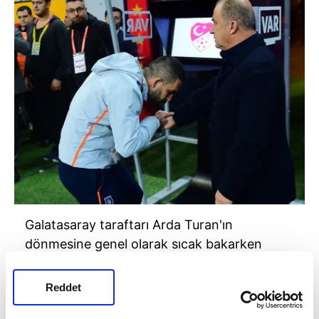
Galatasaray taraftarı Arda Turan'ın
dönmesine genel olarak sıcak bakarken
Arda'nın sarı-kırmızılı ekibe dönmesini
istemeyen taraftarlar da var.
Reddet