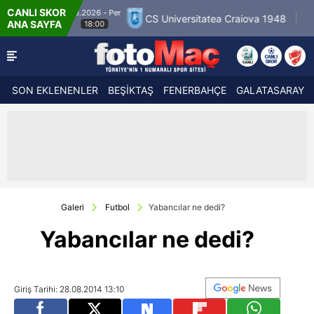
CANLI SKOR
6.8.2026 - Per
CS Universitatea Craiova 1948
FC Inter Turk
ANA SAYFA
18:00
SON EKLENENLER
BEŞİKTAŞ
FENERBAHÇE
GALATASARAY
Galeri
Futbol
Yabancılar ne dedi?
Yabancılar ne dedi?
Giriş Tarihi: 28.08.2014 13:10