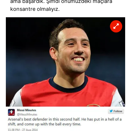
ama başardık. Şimdi önümüzdeki maçlara
konsantre olmalıyız.