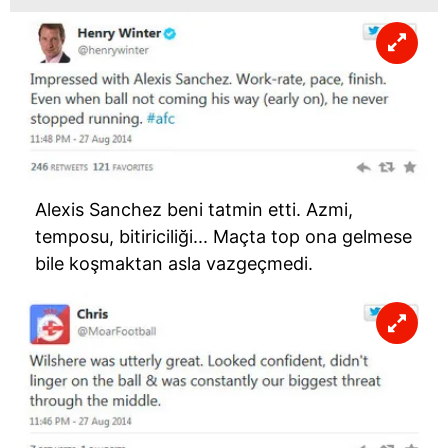
Çerezlere ilişkin tercihlerinizi aşağıda yer alan panel
vasıtasıyla belirleyebilirsiniz. Çerezlere ilişkin detaylı bilgi
için Ayarlar butonuna tıklayabilir,
Çerez Bilgilendirme
Metnimizi
ziyaret edebilirsiniz.
6698 sayılı Kişisel Verilerin Korunması Kanunu uyarınca
hazırlanmış Aydınlatma Metnimizi okumak ve sitemizde
ilgili mevzuata uygun olarak kullanılan çerezlerle ilgili bilgi
almak için lütfen
tıklayınız
.
Alexis Sanchez beni tatmin etti. Azmi,
temposu, bitiriciliği... Maçta top ona gelmese
bile koşmaktan asla vazgeçmedi.