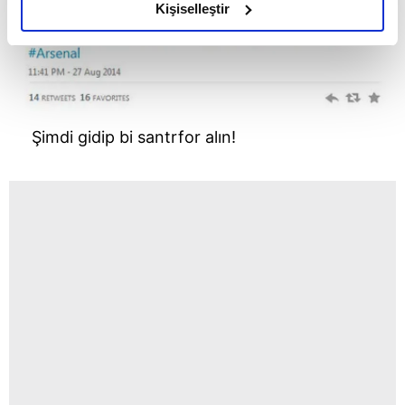
olduğunu ve sizlere en iyi içerikleri sunabilmek adına
Kişiselleştir
elimizden gelen çabayı gösterdiğimizi ve bu noktada,
reklamların maliyetlerimizi karşılamak noktasında tek gelir
kalemimiz olduğunu sizlere hatırlatmak isteriz.
Her halükârda, kullanıcılar, bu çerezlere izin vermedikleri
Şimdi gidip bi santrfor alın!
takdirde, kullanıcılara hedefli reklamlar
gösterilmeyecektir."
Sizlere daha iyi bir hizmet sunabilmek için İnternet
Sitemizde kendimize ve üçüncü kişilere ait çerezler
kullanılmaktadır. Bu çerezler vasıtasıyla çeşitli kişisel
verileriniz işlenmekte olup gerekli olan çerezler bilgi
toplumu hizmetlerinin sunulması amacıyla
kullanılmaktadır. Diğer çerezler, sitemizin daha işlevsel
kılınması ve kişiselleştirilmesi ve sizlere yönelik
reklam/pazarlama faaliyetlerinin yapılması, amaçlarıyla
sınırlı olarak açık rızanız dahilinde kullanılacaktır.