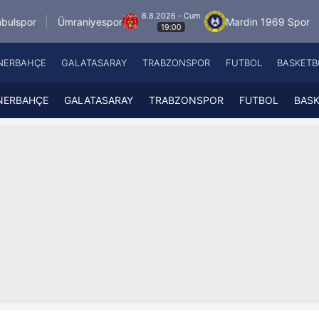
8.8.2026 - Cum
Ümraniyespor
Mardin 1969 Spor
Özbelsan 
19:00
NERBAHÇE
GALATASARAY
TRABZONSPOR
FUTBOL
BASKETB
Beşiktaş
A
Fenerbahçe
A
NERBAHÇE
GALATASARAY
TRABZONSPOR
FUTBOL
BAS
Galatasaray
A
Trabzonspor
A
Futbol
A
Basketbol
Ziraat Türkiye Kupası
DİZİ
Diğer Sporlar