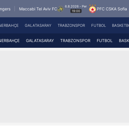
6.8.2026 - Per
ccabi Tel Aviv FC
PFC CSKA Sofia
FK Jablo
19:00
NERBAHÇE
GALATASARAY
TRABZONSPOR
FUTBOL
BASKETB
Beşiktaş
A
Fenerbahçe
A
NERBAHÇE
GALATASARAY
TRABZONSPOR
FUTBOL
BAS
Galatasaray
A
Trabzonspor
A
Futbol
A
Basketbol
Ziraat Türkiye Kupası
DİZİ
Diğer Sporlar