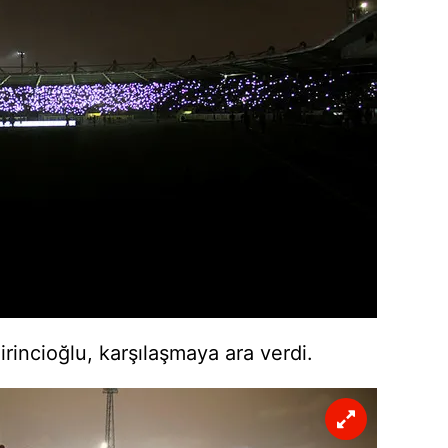
 çerezlerle ilgili bilgi almak için lütfen
tıklayınız
.
incioğlu, karşılaşmaya ara verdi.