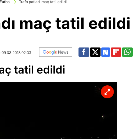
Futbol
Trafo patladı maç tatil edildi
dı maç tatil edildi
: 09.03.2018 02:03
ç tatil edildi