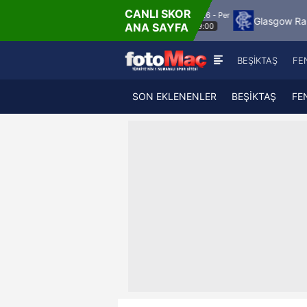
CANLI SKOR
6.8.2026 - Per
Jagiellonia Bialystok
Glasgow Rangers
Ma
ANA SAYFA
19:00
BEŞİKTAŞ
FE
SON EKLENENLER
BEŞİKTAŞ
FE