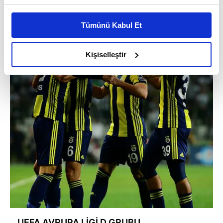
Bu çerezlere izin vermeniz halinde sizlere özel
kişiselleştirilmiş reklamlar sunabilir, sayfalarımızda sizlere
Tümünü Kabul Et
daha iyi reklam deneyimi yaşatabiliriz. Bunu yaparken
amacımızın size daha iyi bir reklam deneyimi sunmak
olduğunu ve sizlere en iyi içerikleri sunabilmek adına
Kişiselleştir
elimizden gelen çabayı gösterdiğimizi ve bu noktada,
reklamların maliyetlerimizi karşılamak noktasında tek gelir
kalemimiz olduğunu sizlere hatırlatmak isteriz.
Her halükârda, kullanıcılar, bu çerezlere izin vermedikleri
takdirde, kullanıcılara hedefli reklamlar
gösterilmeyecektir."
Sizlere daha iyi bir hizmet sunabilmek için İnternet
Sitemizde kendimize ve üçüncü kişilere ait çerezler
kullanılmaktadır. Bu çerezler vasıtasıyla çeşitli kişisel
verileriniz işlenmekte olup gerekli olan çerezler bilgi
toplumu hizmetlerinin sunulması amacıyla
kullanılmaktadır. Diğer çerezler, sitemizin daha işlevsel
UEFA AVRUPA LİGİ D GRUBU