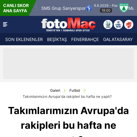
CANLI SKOR
9.8.2026 - Paz
SMS Grup Sarıyerspor
Muğlaspor
Vanspo
ANA SAYFA
19:00
SON EKLENENLER
BEŞİKTAŞ
FENERBAHÇE
GALATASARAY
Galeri
Futbol
Takımlarımızın Avrupa'da rakipleri bu hafta ne yaptı?
Takımlarımızın Avrupa'da
rakipleri bu hafta ne