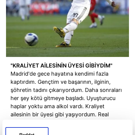
"KRALİYET AİLESİNİN ÜYESİ GİBİYDİM"
Madrid'de gece hayatına kendimi fazla
kaptırdım. Gençtim ve başarının, ilginin,
şöhretin tadını çıkarıyordum. Daha sonraları
her şey kötü gitmeye başladı. Uyuşturucu
haplar yoktu ama alkol vardı. Kraliyet
ailesinin bir üyesi gibi yaşıyordum. Real
Madrid fubolcusuysan ilgi görürsün. Fakat,
sahada da yeterince iyiydim. Sürekli olarak,
Reddet