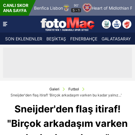
CANLI SKOR
90'
fos FC
Benfica Lisbon
Heart of Midlothian FC
F
ANA SAYFA
5
-
1
SON EKLENENLER
BEŞİKTAŞ
FENERBAHÇE
GALATASARAY
Galeri
Futbol
Sneijder'den flaş itiraf! 'Birçok arkadaşım varken bu kadar yalnız...'
Sneijder'den flaş itiraf!
"Birçok arkadaşım varken