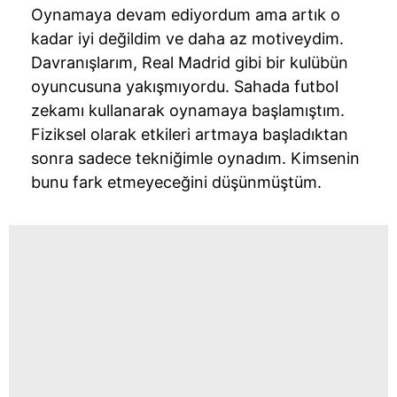
Oynamaya devam ediyordum ama artık o
kadar iyi değildim ve daha az motiveydim.
6698 sayılı Kişisel Verilerin Korunması Kanunu uyarınca
hazırlanmış Aydınlatma Metnimizi okumak ve sitemizde
Davranışlarım, Real Madrid gibi bir kulübün
ilgili mevzuata uygun olarak kullanılan çerezlerle ilgili bilgi
oyuncusuna yakışmıyordu. Sahada futbol
almak için lütfen
tıklayınız
.
zekamı kullanarak oynamaya başlamıştım.
Fiziksel olarak etkileri artmaya başladıktan
sonra sadece tekniğimle oynadım. Kimsenin
bunu fark etmeyeceğini düşünmüştüm.