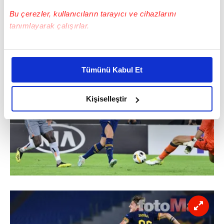
Bu çerezler, kullanıcıların tarayıcı ve cihazlarını
tanımlayarak çalışırlar.
Bu çerezlere izin vermeniz halinde sizlere özel
kişiselleştirilmiş reklamlar sunabilir, sayfalarımızda sizlere
Tümünü Kabul Et
daha iyi reklam deneyimi yaşatabiliriz. Bunu yaparken
amacımızın size daha iyi bir reklam deneyimi sunmak
olduğunu ve sizlere en iyi içerikleri sunabilmek adına
Kişiselleştir
elimizden gelen çabayı gösterdiğimizi ve bu noktada,
reklamların maliyetlerimizi karşılamak noktasında tek gelir
kalemimiz olduğunu sizlere hatırlatmak isteriz.
Her halükârda, kullanıcılar, bu çerezlere izin vermedikleri
takdirde, kullanıcılara hedefli reklamlar
gösterilmeyecektir."
Sizlere daha iyi bir hizmet sunabilmek için İnternet
Sitemizde kendimize ve üçüncü kişilere ait çerezler