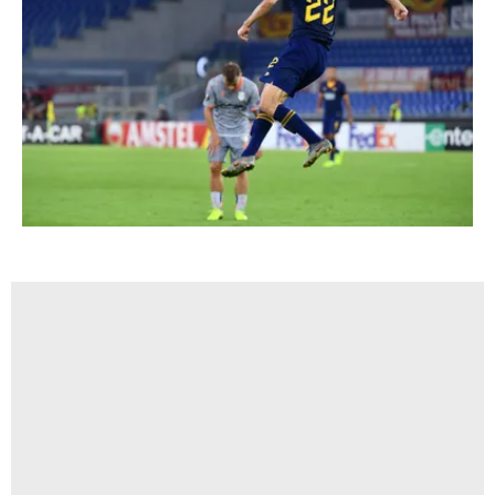
kullanılmaktadır. Bu çerezler vasıtasıyla çeşitli kişisel
verileriniz işlenmekte olup gerekli olan çerezler bilgi
toplumu hizmetlerinin sunulması amacıyla
kullanılmaktadır. Diğer çerezler, sitemizin daha işlevsel
kılınması ve kişiselleştirilmesi ve sizlere yönelik
reklam/pazarlama faaliyetlerinin yapılması, amaçlarıyla
sınırlı olarak açık rızanız dahilinde kullanılacaktır.
Çerezlere ilişkin tercihlerinizi aşağıda yer alan panel
vasıtasıyla belirleyebilirsiniz. Çerezlere ilişkin detaylı bilgi
için Ayarlar butonuna tıklayabilir,
Çerez Bilgilendirme
Metnimizi
ziyaret edebilirsiniz.
6698 sayılı Kişisel Verilerin Korunması Kanunu uyarınca
hazırlanmış Aydınlatma Metnimizi okumak ve sitemizde
ilgili mevzuata uygun olarak kullanılan çerezlerle ilgili bilgi
almak için lütfen
tıklayınız
.