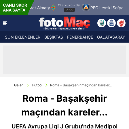
CANLI SKOR
11.8.2026 - Sal
11.
aty
PFC Levski Sofya
Sabah Masazir
ANA SAYFA
18:00
SON EKLENENLER
BEŞİKTAŞ
FENERBAHÇE
GALATASARAY
Galeri
Futbol
Roma - Başakşehir maçından kareler...
Roma - Başakşehir
maçından kareler...
UEFA Avrupa Ligi J Grubu'nda Medipol