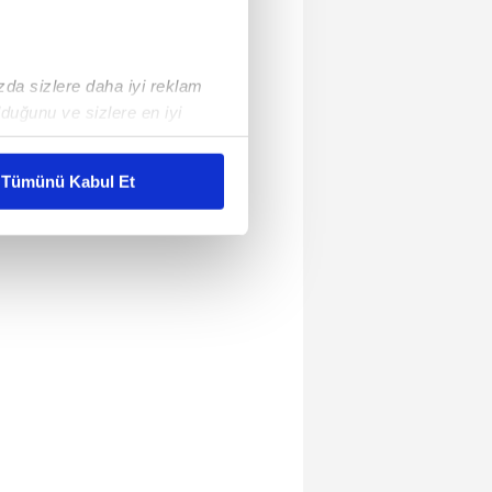
ızda sizlere daha iyi reklam
duğunu ve sizlere en iyi
liyetlerimizi karşılamak
Tümünü Kabul Et
ar gösterilmeyecektir."
çerezler kullanılmaktadır. Bu
u hizmetlerinin sunulması
i ve sizlere yönelik
nılacaktır.
kin detaylı bilgi için Ayarlar
ak ve sitemizde ilgili