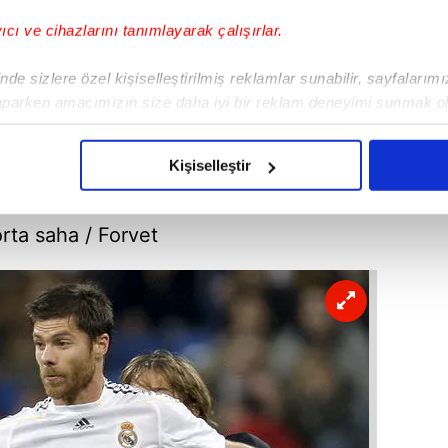
yıcı ve cihazlarını tanımlayarak çalışırlar.
de sizlere özel kişiselleştirilmiş reklamlar sunabilir, sayfalarım
aparken amacımızın size daha iyi bir reklam deneyimi sunmak ol
imizden gelen çabayı gösterdiğimizi ve bu noktada, reklamların ma
olduğunu sizlere hatırlatmak isteriz.
Kişiselleştir
çerezlere izin vermedikleri takdirde, kullanıcılara hedefli reklaml
orta saha / Forvet
abilmek için İnternet Sitemizde kendimize ve üçüncü kişilere ait 
isel verileriniz işlenmekte olup gerekli olan çerezler bilgi toplum
 çerezler, sitemizin daha işlevsel kılınması ve kişiselleştirilmes
 yapılması, amaçlarıyla sınırlı olarak açık rızanız dahilinde kulla
aşağıda yer alan panel vasıtasıyla belirleyebilirsiniz. Çerezlere iliş
lgilendirme Metnimizi
ziyaret edebilirsiniz.
Korunması Kanunu uyarınca hazırlanmış Aydınlatma Metnimizi okum