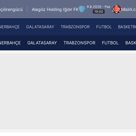
9.8.2026 - Paz
Alagöz Holding Iğdır FK
Misirli.com.tr Karagümr
19:00
NERBAHÇE
GALATASARAY
TRABZONSPOR
FUTBOL
BASKETB
Beşiktaş
A
Fenerbahçe
A
NERBAHÇE
GALATASARAY
TRABZONSPOR
FUTBOL
BAS
Galatasaray
A
Trabzonspor
A
Futbol
A
Basketbol
Ziraat Türkiye Kupası
DİZİ
Diğer Sporlar