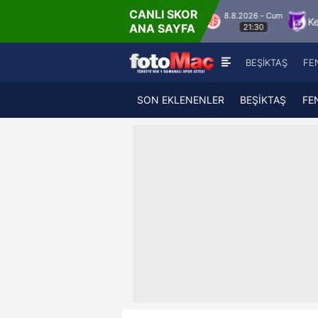
CANLI SKOR
8.8.2026 - Cum
Hesap.com Antalyaspor
Keçiörengücü
ANA SAYFA
21:30
BEŞİKTAŞ
FE
SON EKLENENLER
BEŞİKTAŞ
FE