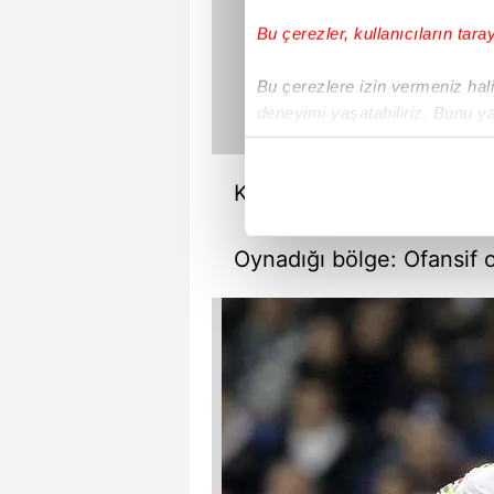
Bu çerezler, kullanıcıların tara
Bu çerezlere izin vermeniz halin
deneyimi yaşatabiliriz. Bunu y
içerikleri sunabilmek adına el
noktasında tek gelir kalemimiz 
KAKA
Her halükârda, kullanıcılar, bu 
Oynadığı bölge:
Ofansif 
Sizlere daha iyi bir hizmet sun
çerezler vasıtasıyla çeşitli kiş
amacıyla kullanılmaktadır. Diğer
reklam/pazarlama faaliyetlerinin
Çerezlere ilişkin tercihlerinizi 
butonuna tıklayabilir,
Çerez Bi
6698 sayılı Kişisel Verilerin 