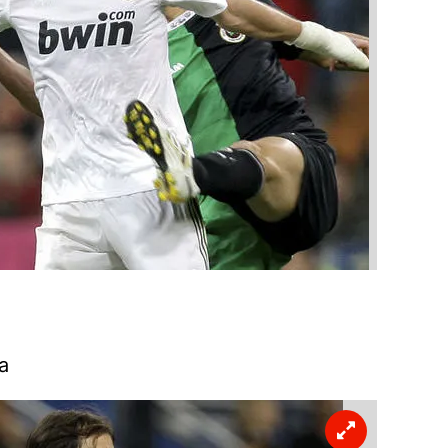
 çerezlerle ilgili bilgi almak için lütfen
tıklayınız
.
a