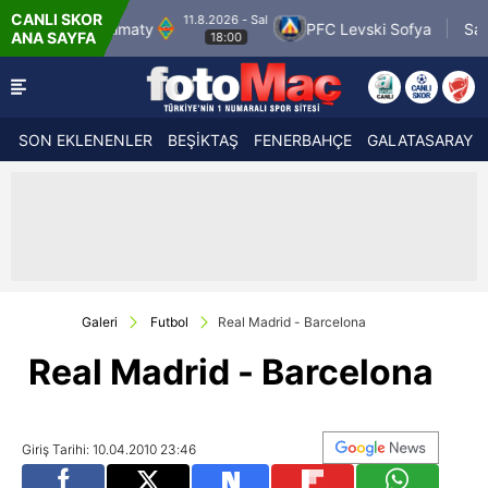
CANLI SKOR
 Sal
11.8.2026 - Sal
PFC Levski Sofya
Sabah Masazir
A
ANA SAYFA
19:00
SON EKLENENLER
BEŞİKTAŞ
FENERBAHÇE
GALATASARAY
Galeri
Futbol
Real Madrid - Barcelona
Real Madrid - Barcelona
Giriş Tarihi: 10.04.2010 23:46