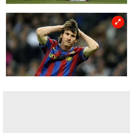
kullanılmaktadır. Bu çerezler vasıtasıyla çeşitli kişisel
verileriniz işlenmekte olup gerekli olan çerezler bilgi
toplumu hizmetlerinin sunulması amacıyla
kullanılmaktadır. Diğer çerezler, sitemizin daha işlevsel
kılınması ve kişiselleştirilmesi ve sizlere yönelik
reklam/pazarlama faaliyetlerinin yapılması, amaçlarıyla
sınırlı olarak açık rızanız dahilinde kullanılacaktır.
Çerezlere ilişkin tercihlerinizi aşağıda yer alan panel
vasıtasıyla belirleyebilirsiniz. Çerezlere ilişkin detaylı bilgi
için Ayarlar butonuna tıklayabilir,
Çerez Bilgilendirme
Metnimizi
ziyaret edebilirsiniz.
6698 sayılı Kişisel Verilerin Korunması Kanunu uyarınca
hazırlanmış Aydınlatma Metnimizi okumak ve sitemizde
ilgili mevzuata uygun olarak kullanılan çerezlerle ilgili bilgi
almak için lütfen
tıklayınız
.