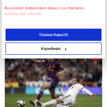
Bu çerezler, kullanıcıların tarayıcı ve cihazlarını
tanımlayarak çalışırlar.
Bu çerezlere izin vermeniz halinde sizlere özel
kişiselleştirilmiş reklamlar sunabilir, sayfalarımızda sizlere
Tümünü Kabul Et
daha iyi reklam deneyimi yaşatabiliriz. Bunu yaparken
amacımızın size daha iyi bir reklam deneyimi sunmak
olduğunu ve sizlere en iyi içerikleri sunabilmek adına
Kişiselleştir
elimizden gelen çabayı gösterdiğimizi ve bu noktada,
reklamların maliyetlerimizi karşılamak noktasında tek gelir
kalemimiz olduğunu sizlere hatırlatmak isteriz.
Her halükârda, kullanıcılar, bu çerezlere izin vermedikleri
takdirde, kullanıcılara hedefli reklamlar
gösterilmeyecektir."
Sizlere daha iyi bir hizmet sunabilmek için İnternet
Sitemizde kendimize ve üçüncü kişilere ait çerezler