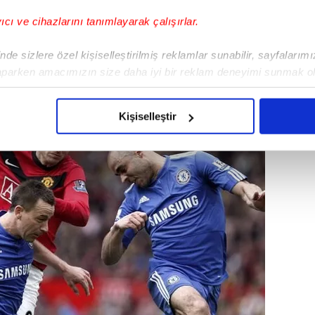
yıcı ve cihazlarını tanımlayarak çalışırlar.
de sizlere özel kişiselleştirilmiş reklamlar sunabilir, sayfalarım
aparken amacımızın size daha iyi bir reklam deneyimi sunmak ol
imizden gelen çabayı gösterdiğimizi ve bu noktada, reklamların ma
olduğunu sizlere hatırlatmak isteriz.
Kişiselleştir
çerezlere izin vermedikleri takdirde, kullanıcılara hedefli reklaml
abilmek için İnternet Sitemizde kendimize ve üçüncü kişilere ait 
isel verileriniz işlenmekte olup gerekli olan çerezler bilgi toplum
 çerezler, sitemizin daha işlevsel kılınması ve kişiselleştirilmes
 yapılması, amaçlarıyla sınırlı olarak açık rızanız dahilinde kulla
aşağıda yer alan panel vasıtasıyla belirleyebilirsiniz. Çerezlere iliş
lgilendirme Metnimizi
ziyaret edebilirsiniz.
Korunması Kanunu uyarınca hazırlanmış Aydınlatma Metnimizi okum