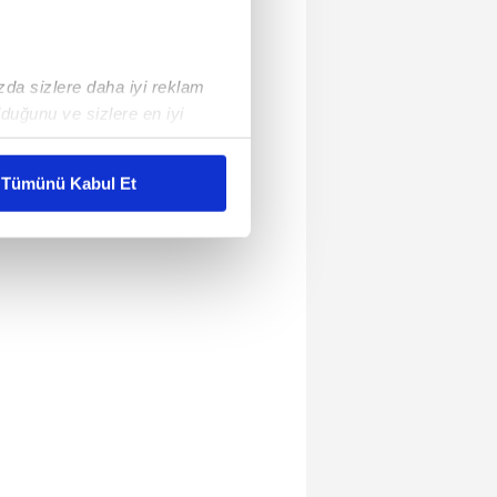
ızda sizlere daha iyi reklam
duğunu ve sizlere en iyi
liyetlerimizi karşılamak
Tümünü Kabul Et
ar gösterilmeyecektir."
çerezler kullanılmaktadır. Bu
u hizmetlerinin sunulması
i ve sizlere yönelik
nılacaktır.
kin detaylı bilgi için Ayarlar
ak ve sitemizde ilgili