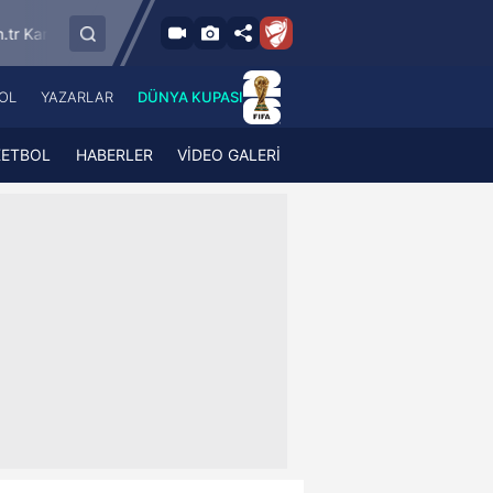
9.8.2026 - Paz
SMS Grup Sarıyerspor
Muğlaspor
Vanspo
19:00
OL
YAZARLAR
DÜNYA KUPASI
 Haber
A Haber Radyo
 Spor
A Spor Radyo
KETBOL
HABERLER
VİDEO GALERİ
TV
A News Radio
2TV
Radyo Turkuvaz
para
Turkuvaz Romantik
Turkuvaz Efsane
Vav Tv
Radyo Soft
Radyo Energy
Turkuvaz Anadolu