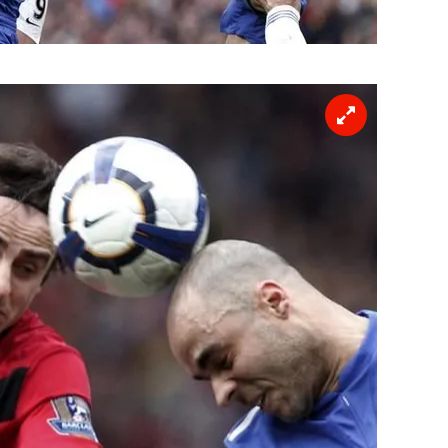
 çerezlerle ilgili bilgi almak için lütfen
tıklayınız
.