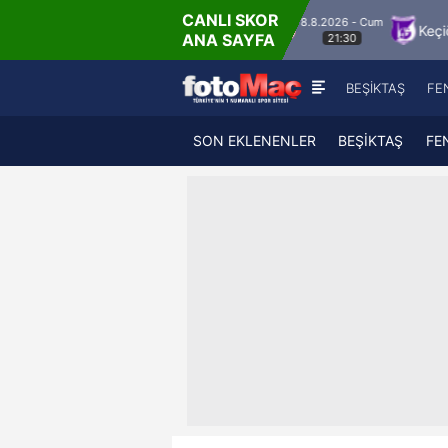
CANLI SKOR
8.8.2026 - Cum
Hesap.com Antalyaspor
Keçiörengücü
Alag
ANA SAYFA
21:30
BEŞİKTAŞ
FE
SON EKLENENLER
BEŞİKTAŞ
FE