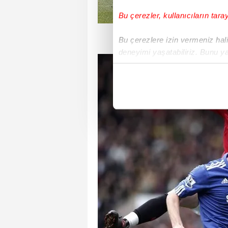
Bu çerezler, kullanıcıların tara
Bu çerezlere izin vermeniz halin
deneyimi yaşatabiliriz. Bunu y
içerikleri sunabilmek adına el
noktasında tek gelir kalemimiz 
Her halükârda, kullanıcılar, bu 
Sizlere daha iyi bir hizmet sun
çerezler vasıtasıyla çeşitli kiş
amacıyla kullanılmaktadır. Diğer
reklam/pazarlama faaliyetlerinin
Çerezlere ilişkin tercihlerinizi 
butonuna tıklayabilir,
Çerez Bi
6698 sayılı Kişisel Verilerin 