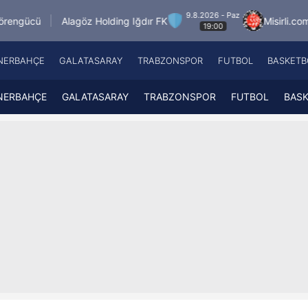
9.8.2026 - Paz
öz Holding Iğdır FK
Misirli.com.tr Karagümrük
19:00
NERBAHÇE
GALATASARAY
TRABZONSPOR
FUTBOL
BASKETB
Beşiktaş
A
Fenerbahçe
A
NERBAHÇE
GALATASARAY
TRABZONSPOR
FUTBOL
BAS
Galatasaray
A
Trabzonspor
A
Futbol
A
Basketbol
Ziraat Türkiye Kupası
DİZİ
Diğer Sporlar