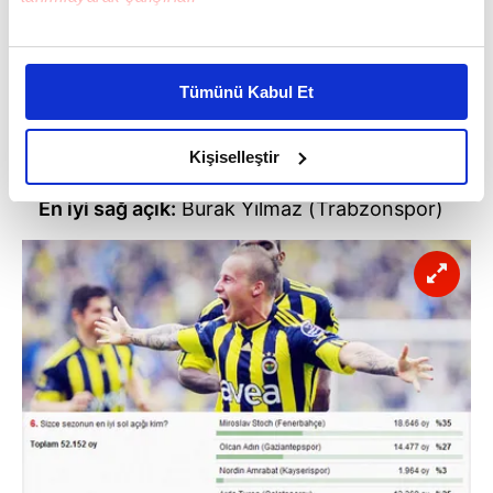
Bu çerezlere izin vermeniz halinde sizlere özel
kişiselleştirilmiş reklamlar sunabilir, sayfalarımızda sizlere
Tümünü Kabul Et
daha iyi reklam deneyimi yaşatabiliriz. Bunu yaparken
amacımızın size daha iyi bir reklam deneyimi sunmak
olduğunu ve sizlere en iyi içerikleri sunabilmek adına
Kişiselleştir
elimizden gelen çabayı gösterdiğimizi ve bu noktada,
En iyi sağ açık:
Burak Yılmaz (Trabzonspor)
reklamların maliyetlerimizi karşılamak noktasında tek gelir
kalemimiz olduğunu sizlere hatırlatmak isteriz.
Her halükârda, kullanıcılar, bu çerezlere izin vermedikleri
takdirde, kullanıcılara hedefli reklamlar
gösterilmeyecektir."
Sizlere daha iyi bir hizmet sunabilmek için İnternet
Sitemizde kendimize ve üçüncü kişilere ait çerezler
kullanılmaktadır. Bu çerezler vasıtasıyla çeşitli kişisel
verileriniz işlenmekte olup gerekli olan çerezler bilgi