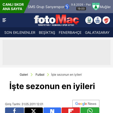
CANLI SKOR
9.8.2026 - Paz
rük
SMS Grup Sarıyerspor
Muğlaspor
Va
ANA SAYFA
19:00
SON EKLENENLER
BEŞİKTAŞ
FENERBAHÇE
GALATASARAY
Galeri
Futbol
İşte sezonun en iyileri
İşte sezonun en iyileri
Giriş Tarihi: 31.05.2011 12:01