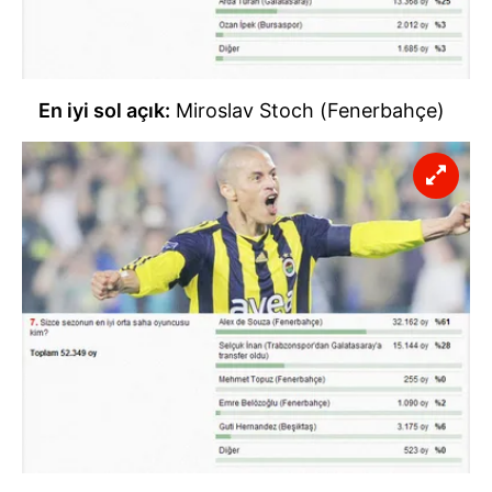
toplumu hizmetlerinin sunulması amacıyla
kullanılmaktadır. Diğer çerezler, sitemizin daha işlevsel
kılınması ve kişiselleştirilmesi ve sizlere yönelik
reklam/pazarlama faaliyetlerinin yapılması, amaçlarıyla
En iyi sol açık:
Miroslav Stoch (Fenerbahçe)
sınırlı olarak açık rızanız dahilinde kullanılacaktır.
Çerezlere ilişkin tercihlerinizi aşağıda yer alan panel
vasıtasıyla belirleyebilirsiniz. Çerezlere ilişkin detaylı bilgi
için Ayarlar butonuna tıklayabilir,
Çerez Bilgilendirme
Metnimizi
ziyaret edebilirsiniz.
6698 sayılı Kişisel Verilerin Korunması Kanunu uyarınca
hazırlanmış Aydınlatma Metnimizi okumak ve sitemizde
ilgili mevzuata uygun olarak kullanılan çerezlerle ilgili bilgi
almak için lütfen
tıklayınız
.