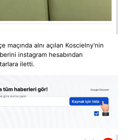
çe maçında alnı açılan Koscielny'nin
berini instagram hesabından
arlara iletti.