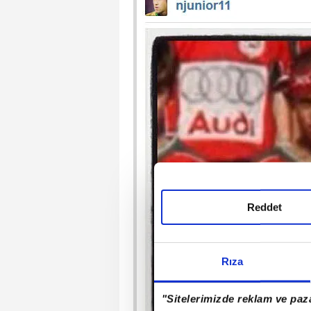
Reddet
Rıza
"Sitelerimizde reklam ve paza