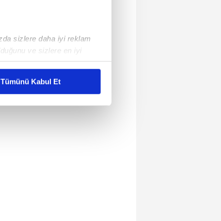
ızda sizlere daha iyi reklam
duğunu ve sizlere en iyi
liyetlerimizi karşılamak
Tümünü Kabul Et
ar gösterilmeyecektir."
çerezler kullanılmaktadır. Bu
u hizmetlerinin sunulması
i ve sizlere yönelik
nılacaktır.
kin detaylı bilgi için Ayarlar
ak ve sitemizde ilgili