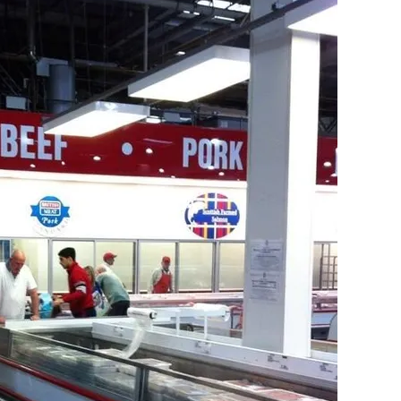
 çerezlerle ilgili bilgi almak için lütfen
tıklayınız
.