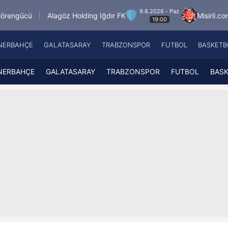
9.8.2026 - Paz
agöz Holding Iğdır FK
Misirli.com.tr Karagümrük
19:00
NERBAHÇE
GALATASARAY
TRABZONSPOR
FUTBOL
BASKETB
Beşiktaş
A
Fenerbahçe
A
NERBAHÇE
GALATASARAY
TRABZONSPOR
FUTBOL
BAS
Galatasaray
A
Trabzonspor
A
Futbol
A
Basketbol
Ziraat Türkiye Kupası
DİZİ
Diğer Sporlar