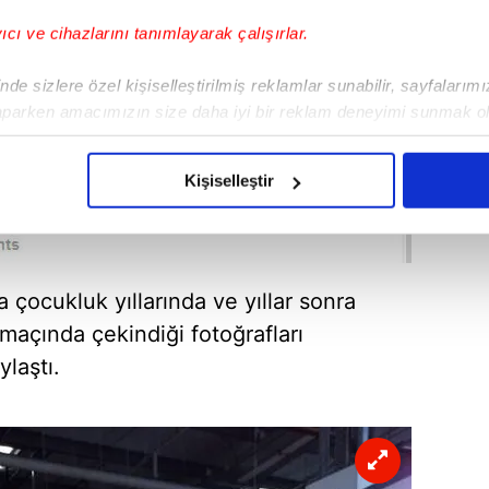
yıcı ve cihazlarını tanımlayarak çalışırlar.
de sizlere özel kişiselleştirilmiş reklamlar sunabilir, sayfalarım
aparken amacımızın size daha iyi bir reklam deneyimi sunmak ol
imizden gelen çabayı gösterdiğimizi ve bu noktada, reklamların ma
olduğunu sizlere hatırlatmak isteriz.
Kişiselleştir
çerezlere izin vermedikleri takdirde, kullanıcılara hedefli reklaml
abilmek için İnternet Sitemizde kendimize ve üçüncü kişilere ait 
isel verileriniz işlenmekte olup gerekli olan çerezler bilgi toplum
 çocukluk yıllarında ve yıllar sonra
 çerezler, sitemizin daha işlevsel kılınması ve kişiselleştirilmes
maçında çekindiği fotoğrafları
 yapılması, amaçlarıyla sınırlı olarak açık rızanız dahilinde kulla
laştı.
aşağıda yer alan panel vasıtasıyla belirleyebilirsiniz. Çerezlere iliş
lgilendirme Metnimizi
ziyaret edebilirsiniz.
Korunması Kanunu uyarınca hazırlanmış Aydınlatma Metnimizi okum