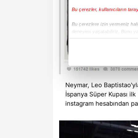
Bu çerezler, kullanıcıların tara
Bu çerezlere izin vermeniz halin
deneyimi yaşatabiliriz. Bunu y
içerikleri sunabilmek adına el
noktasında tek gelir kalemimiz 
Her halükârda, kullanıcılar, bu 
Sizlere daha iyi bir hizmet sun
çerezler vasıtasıyla çeşitli kiş
Neymar, Leo Baptistao'yla
amacıyla kullanılmaktadır. Diğer
İspanya Süper Kupası ilk 
reklam/pazarlama faaliyetlerinin
instagram hesabından pay
Çerezlere ilişkin tercihlerinizi 
butonuna tıklayabilir,
Çerez Bi
6698 sayılı Kişisel Verilerin 