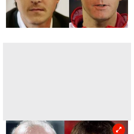
sınırlı olarak açık rızanız dahilinde kullanılacaktır.
Çerezlere ilişkin tercihlerinizi aşağıda yer alan panel
vasıtasıyla belirleyebilirsiniz. Çerezlere ilişkin detaylı bilgi
için Ayarlar butonuna tıklayabilir,
Çerez Bilgilendirme
Metnimizi
ziyaret edebilirsiniz.
6698 sayılı Kişisel Verilerin Korunması Kanunu uyarınca
hazırlanmış Aydınlatma Metnimizi okumak ve sitemizde
ilgili mevzuata uygun olarak kullanılan çerezlerle ilgili bilgi
almak için lütfen
tıklayınız
.