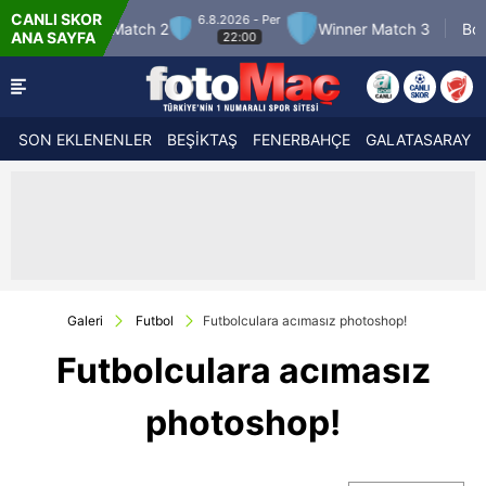
CANLI SKOR
6.8.2026 - Per
7.8.2026 - Cum
 2
Winner Match 3
Boluspor
ANA SAYFA
22:00
21:30
SON EKLENENLER
BEŞİKTAŞ
FENERBAHÇE
GALATASARAY
Galeri
Futbol
Futbolculara acımasız photoshop!
Futbolculara acımasız
photoshop!