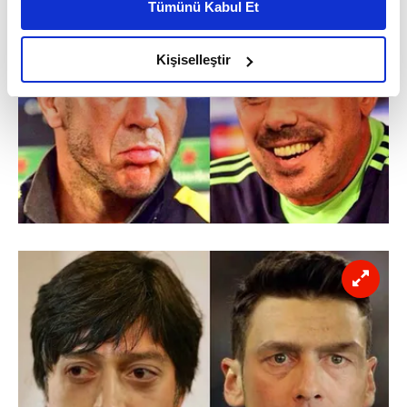
Tümünü Kabul Et
daha iyi reklam deneyimi yaşatabiliriz. Bunu yaparken
amacımızın size daha iyi bir reklam deneyimi sunmak
olduğunu ve sizlere en iyi içerikleri sunabilmek adına
Kişiselleştir
elimizden gelen çabayı gösterdiğimizi ve bu noktada,
reklamların maliyetlerimizi karşılamak noktasında tek gelir
kalemimiz olduğunu sizlere hatırlatmak isteriz.
Her halükârda, kullanıcılar, bu çerezlere izin vermedikleri
takdirde, kullanıcılara hedefli reklamlar
gösterilmeyecektir."
Sizlere daha iyi bir hizmet sunabilmek için İnternet
Sitemizde kendimize ve üçüncü kişilere ait çerezler
kullanılmaktadır. Bu çerezler vasıtasıyla çeşitli kişisel
verileriniz işlenmekte olup gerekli olan çerezler bilgi
toplumu hizmetlerinin sunulması amacıyla
kullanılmaktadır. Diğer çerezler, sitemizin daha işlevsel
kılınması ve kişiselleştirilmesi ve sizlere yönelik
reklam/pazarlama faaliyetlerinin yapılması, amaçlarıyla