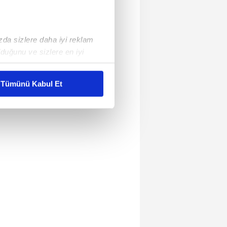
ızda sizlere daha iyi reklam
duğunu ve sizlere en iyi
liyetlerimizi karşılamak
Tümünü Kabul Et
ar gösterilmeyecektir."
çerezler kullanılmaktadır. Bu
u hizmetlerinin sunulması
i ve sizlere yönelik
nılacaktır.
kin detaylı bilgi için Ayarlar
ak ve sitemizde ilgili