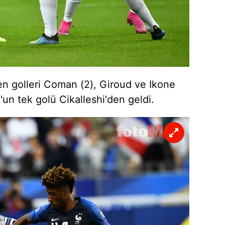
 çerezlerle ilgili bilgi almak için lütfen
tıklayınız
.
ren golleri Coman (2), Giroud ve Ikone
un tek golü Cikalleshi'den geldi.