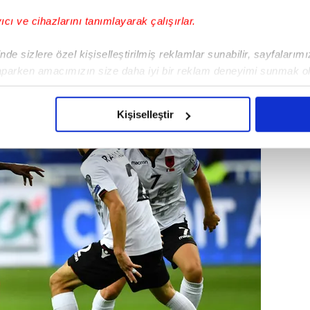
yıcı ve cihazlarını tanımlayarak çalışırlar.
de sizlere özel kişiselleştirilmiş reklamlar sunabilir, sayfalarım
aparken amacımızın size daha iyi bir reklam deneyimi sunmak ol
imizden gelen çabayı gösterdiğimizi ve bu noktada, reklamların ma
olduğunu sizlere hatırlatmak isteriz.
Kişiselleştir
çerezlere izin vermedikleri takdirde, kullanıcılara hedefli reklaml
abilmek için İnternet Sitemizde kendimize ve üçüncü kişilere ait 
isel verileriniz işlenmekte olup gerekli olan çerezler bilgi toplum
 çerezler, sitemizin daha işlevsel kılınması ve kişiselleştirilmes
 yapılması, amaçlarıyla sınırlı olarak açık rızanız dahilinde kulla
aşağıda yer alan panel vasıtasıyla belirleyebilirsiniz. Çerezlere iliş
lgilendirme Metnimizi
ziyaret edebilirsiniz.
Korunması Kanunu uyarınca hazırlanmış Aydınlatma Metnimizi okum