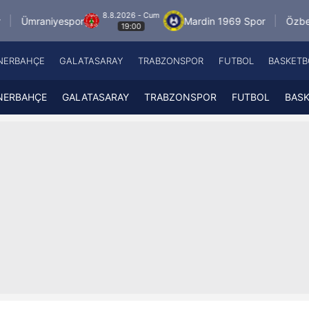
8.8.2026 - Cum
espor
Mardin 1969 Spor
Özbelsan Sivasspo
19:00
NERBAHÇE
GALATASARAY
TRABZONSPOR
FUTBOL
BASKETB
Beşiktaş
A
Fenerbahçe
A
NERBAHÇE
GALATASARAY
TRABZONSPOR
FUTBOL
BAS
Galatasaray
A
Trabzonspor
A
Futbol
A
Basketbol
Ziraat Türkiye Kupası
DİZİ
Diğer Sporlar