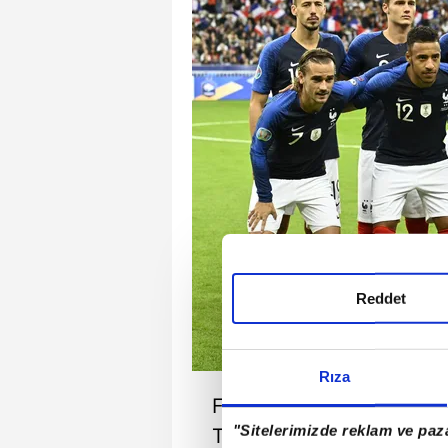
Reddet
Rıza
Fransa Milli Takımı, Stad
"Sitelerimizde reklam ve paza
Takımı'nı 4-1 mağlup etti