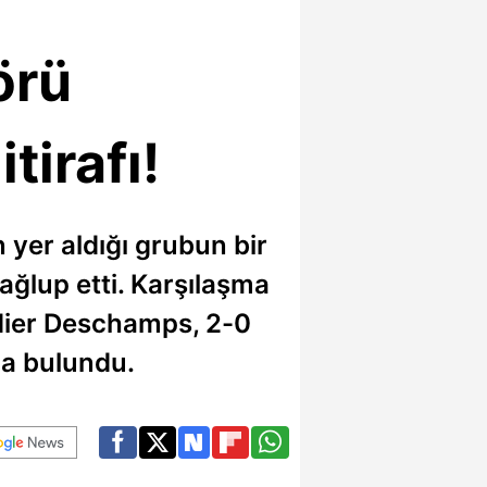
örü
irafı!
 yer aldığı grubun bir
ğlup etti. Karşılaşma
idier Deschamps, 2-0
rda bulundu.