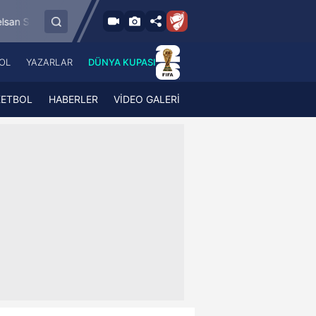
8.8.2026 - Cum
r
Esenler Erokspor
Hesap.com Antalyaspor
19:00
OL
YAZARLAR
DÜNYA KUPASI
 Haber
A Haber Radyo
 Spor
A Spor Radyo
KETBOL
HABERLER
VİDEO GALERİ
TV
A News Radio
2TV
Radyo Turkuvaz
para
Turkuvaz Romantik
Turkuvaz Efsane
Vav Tv
Radyo Soft
Radyo Energy
Turkuvaz Anadolu