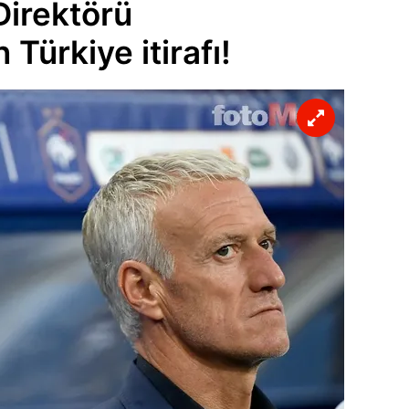
Direktörü
ürkiye itirafı!