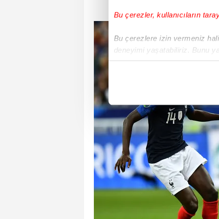
Bu çerezler, kullanıcıların tara
Bu çerezlere izin vermeniz halin
deneyimi yaşatabiliriz. Bunu y
içerikleri sunabilmek adına el
noktasında tek gelir kalemimiz 
Her halükârda, kullanıcılar, bu 
Sizlere daha iyi bir hizmet sun
çerezler vasıtasıyla çeşitli kiş
amacıyla kullanılmaktadır. Diğer
reklam/pazarlama faaliyetlerinin
Çerezlere ilişkin tercihlerinizi 
butonuna tıklayabilir,
Çerez Bi
6698 sayılı Kişisel Verilerin 