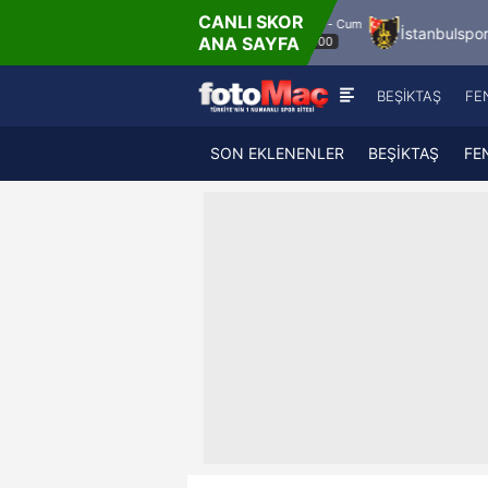
CANLI SKOR
8.8.2026 - Cum
FK
Bandırmaspor
İstanbulspor
Ümraniy
ANA SAYFA
17:00
BEŞİKTAŞ
FE
SON EKLENENLER
BEŞİKTAŞ
FE