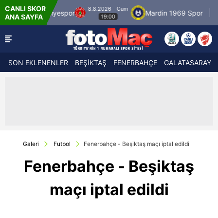
CANLI SKOR
8.8.2026 - Cum
por
Mardin 1969 Spor
Özbelsan Sivasspor
ANA SAYFA
19:00
SON EKLENENLER
BEŞİKTAŞ
FENERBAHÇE
GALATASARAY
Galeri
Futbol
Fenerbahçe - Beşiktaş maçı iptal edildi
Fenerbahçe - Beşiktaş
maçı iptal edildi