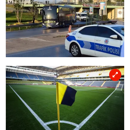
sınırlı olarak açık rızanız dahilinde kullanılacaktır.
Çerezlere ilişkin tercihlerinizi aşağıda yer alan panel
vasıtasıyla belirleyebilirsiniz. Çerezlere ilişkin detaylı bilgi
için Ayarlar butonuna tıklayabilir,
Çerez Bilgilendirme
Metnimizi
ziyaret edebilirsiniz.
6698 sayılı Kişisel Verilerin Korunması Kanunu uyarınca
hazırlanmış Aydınlatma Metnimizi okumak ve sitemizde
ilgili mevzuata uygun olarak kullanılan çerezlerle ilgili bilgi
almak için lütfen
tıklayınız
.