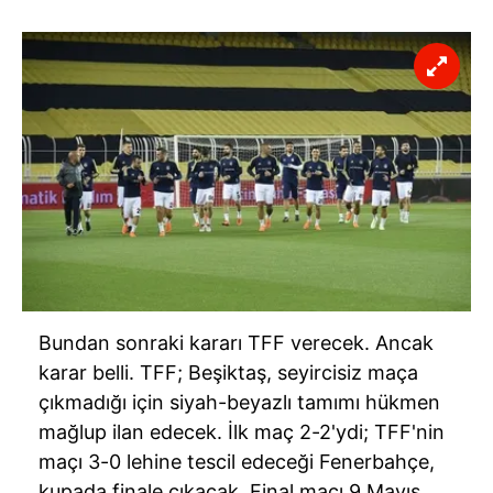
Bundan sonraki kararı TFF verecek. Ancak
karar belli. TFF; Beşiktaş, seyircisiz maça
çıkmadığı için siyah-beyazlı tamımı hükmen
mağlup ilan edecek. İlk maç 2-2'ydi; TFF'nin
maçı 3-0 lehine tescil edeceği Fenerbahçe,
kupada finale çıkacak. Final maçı 9 Mayıs