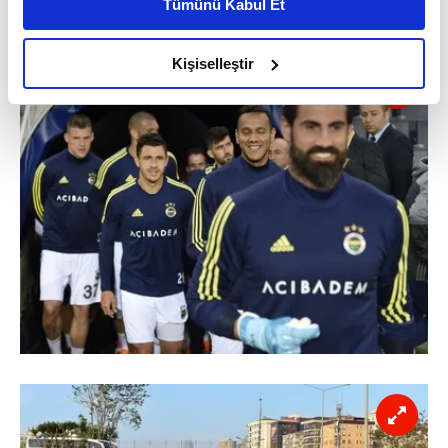
Tümünü Kabul Et
daha iyi reklam deneyimi yaşatabiliriz. Bunu yaparken
amacımızın size daha iyi bir reklam deneyimi sunmak
olduğunu ve sizlere en iyi içerikleri sunabilmek adına
Kişiselleştir
elimizden gelen çabayı gösterdiğimizi ve bu noktada,
reklamların maliyetlerimizi karşılamak noktasında tek gelir
kalemimiz olduğunu sizlere hatırlatmak isteriz.
Her halükârda, kullanıcılar, bu çerezlere izin vermedikleri
takdirde, kullanıcılara hedefli reklamlar
gösterilmeyecektir."
Sizlere daha iyi bir hizmet sunabilmek için İnternet
Sitemizde kendimize ve üçüncü kişilere ait çerezler
kullanılmaktadır. Bu çerezler vasıtasıyla çeşitli kişisel
verileriniz işlenmekte olup gerekli olan çerezler bilgi
toplumu hizmetlerinin sunulması amacıyla
kullanılmaktadır. Diğer çerezler, sitemizin daha işlevsel
kılınması ve kişiselleştirilmesi ve sizlere yönelik
reklam/pazarlama faaliyetlerinin yapılması, amaçlarıyla