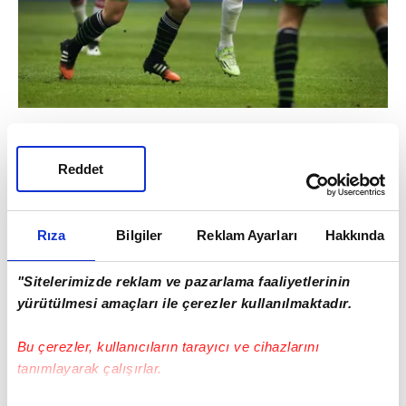
Yan hakem:
Emin değilim, sarı kesin ama
belki kırmızı da olabilir.
Reddet
Björn Kuipers:
Tamam.
Rıza
Bilgiler
Reklam Ayarları
Hakkında
"Sitelerimizde reklam ve pazarlama faaliyetlerinin
yürütülmesi amaçları ile çerezler kullanılmaktadır.
Bu çerezler, kullanıcıların tarayıcı ve cihazlarını
tanımlayarak çalışırlar.