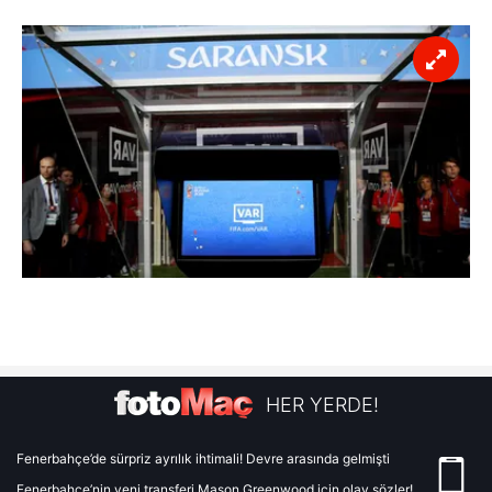
HER YERDE!
Fenerbahçe’de sürpriz ayrılık ihtimali! Devre arasında gelmişti
Fenerbahçe’nin yeni transferi Mason Greenwood için olay sözler!