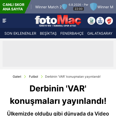
CANLI SKOR
6.8.2026 - Per
 12
Winner Match 2
Winner Match 3
Bolu
ANA SAYFA
22:00
SON EKLENENLER
BEŞİKTAŞ
FENERBAHÇE
GALATASARAY
Galeri
Futbol
Derbinin 'VAR' konuşmaları yayınlandı!
Derbinin 'VAR'
konuşmaları yayınlandı!
Ülkemizde olduğu gibi dünyada da Video