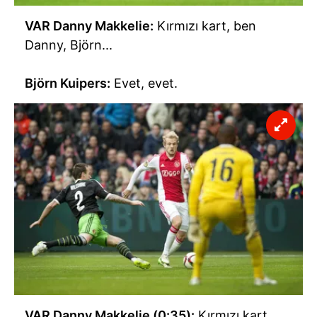
kılınması ve kişiselleştirilmesi ve sizlere yönelik
VAR Danny Makkelie:
Kırmızı kart, ben
reklam/pazarlama faaliyetlerinin yapılması, amaçlarıyla
Danny, Björn...
sınırlı olarak açık rızanız dahilinde kullanılacaktır.
Çerezlere ilişkin tercihlerinizi aşağıda yer alan panel
Björn Kuipers:
Evet, evet.
vasıtasıyla belirleyebilirsiniz. Çerezlere ilişkin detaylı bilgi
için Ayarlar butonuna tıklayabilir,
Çerez Bilgilendirme
Metnimizi
ziyaret edebilirsiniz.
6698 sayılı Kişisel Verilerin Korunması Kanunu uyarınca
hazırlanmış Aydınlatma Metnimizi okumak ve sitemizde
ilgili mevzuata uygun olarak kullanılan çerezlerle ilgili bilgi
almak için lütfen
tıklayınız
.
VAR Danny Makkelie (0:35):
Kırmızı kart.