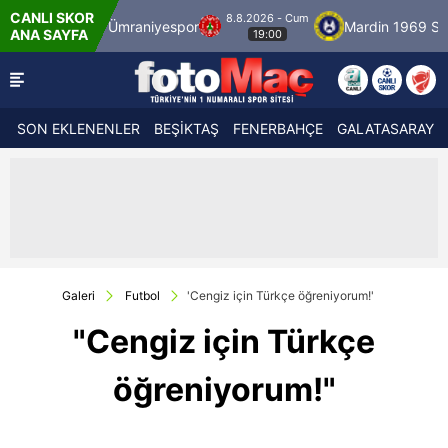
CANLI SKOR
8.8.2026 - Cum
lspor
Ümraniyespor
Mardin 1969 Spor
ANA SAYFA
19:00
SON EKLENENLER
BEŞİKTAŞ
FENERBAHÇE
GALATASARAY
Galeri
Futbol
'Cengiz için Türkçe öğreniyorum!'
"Cengiz için Türkçe
öğreniyorum!"