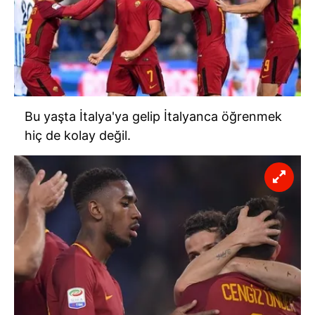
kılınması ve kişiselleştirilmesi ve sizlere yönelik
reklam/pazarlama faaliyetlerinin yapılması, amaçlarıyla
sınırlı olarak açık rızanız dahilinde kullanılacaktır.
Çerezlere ilişkin tercihlerinizi aşağıda yer alan panel
vasıtasıyla belirleyebilirsiniz. Çerezlere ilişkin detaylı bilgi
için Ayarlar butonuna tıklayabilir,
Çerez Bilgilendirme
Bu yaşta İtalya'ya gelip İtalyanca öğrenmek
Metnimizi
ziyaret edebilirsiniz.
hiç de kolay değil.
6698 sayılı Kişisel Verilerin Korunması Kanunu uyarınca
hazırlanmış Aydınlatma Metnimizi okumak ve sitemizde
ilgili mevzuata uygun olarak kullanılan çerezlerle ilgili bilgi
almak için lütfen
tıklayınız
.