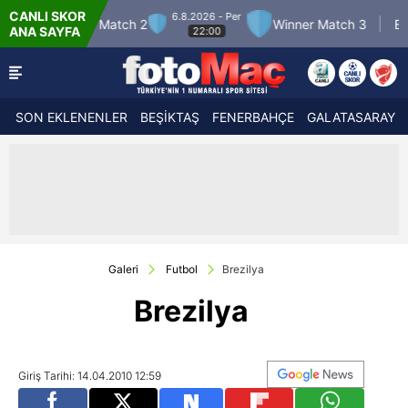
CANLI SKOR
6.8.2026 - Per
8.8.2026 - C
Winner Match 3
Bandırmaspor
ANA SAYFA
22:00
17:00
SON EKLENENLER
BEŞİKTAŞ
FENERBAHÇE
GALATASARAY
Galeri
Futbol
Brezilya
Brezilya
Giriş Tarihi: 14.04.2010 12:59