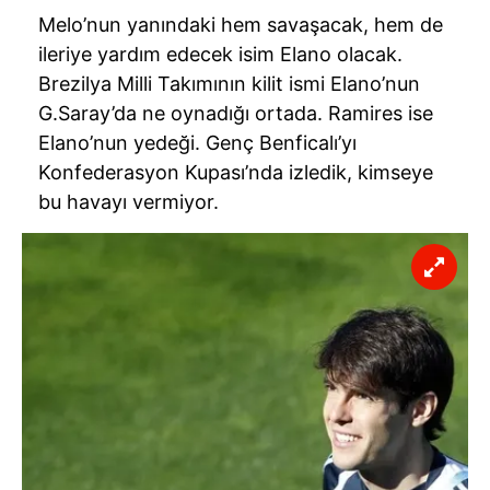
kullanılmaktadır. Bu çerezler vasıtasıyla çeşitli kişisel
Melo’nun yanındaki hem savaşacak, hem de
verileriniz işlenmekte olup gerekli olan çerezler bilgi
ileriye yardım edecek isim Elano olacak.
toplumu hizmetlerinin sunulması amacıyla
kullanılmaktadır. Diğer çerezler, sitemizin daha işlevsel
Brezilya Milli Takımının kilit ismi Elano’nun
kılınması ve kişiselleştirilmesi ve sizlere yönelik
G.Saray’da ne oynadığı ortada. Ramires ise
reklam/pazarlama faaliyetlerinin yapılması, amaçlarıyla
Elano’nun yedeği. Genç Benficalı’yı
sınırlı olarak açık rızanız dahilinde kullanılacaktır.
Konfederasyon Kupası’nda izledik, kimseye
bu havayı vermiyor.
Çerezlere ilişkin tercihlerinizi aşağıda yer alan panel
vasıtasıyla belirleyebilirsiniz. Çerezlere ilişkin detaylı bilgi
için Ayarlar butonuna tıklayabilir,
Çerez Bilgilendirme
Metnimizi
ziyaret edebilirsiniz.
6698 sayılı Kişisel Verilerin Korunması Kanunu uyarınca
hazırlanmış Aydınlatma Metnimizi okumak ve sitemizde
ilgili mevzuata uygun olarak kullanılan çerezlerle ilgili bilgi
almak için lütfen
tıklayınız
.