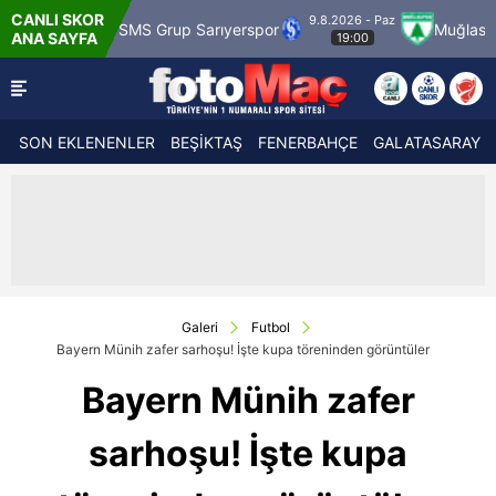
CANLI SKOR
9.8.2026 - Paz
MS Grup Sarıyerspor
Muğlaspor
Vanspor
ANA SAYFA
19:00
SON EKLENENLER
BEŞİKTAŞ
FENERBAHÇE
GALATASARAY
Galeri
Futbol
Bayern Münih zafer sarhoşu! İşte kupa töreninden görüntüler
Bayern Münih zafer
sarhoşu! İşte kupa