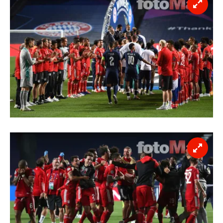
reklam/pazarlama faaliyetlerinin yapılması, amaçlarıyla
sınırlı olarak açık rızanız dahilinde kullanılacaktır.
Çerezlere ilişkin tercihlerinizi aşağıda yer alan panel
vasıtasıyla belirleyebilirsiniz. Çerezlere ilişkin detaylı bilgi
için Ayarlar butonuna tıklayabilir,
Çerez Bilgilendirme
Metnimizi
ziyaret edebilirsiniz.
6698 sayılı Kişisel Verilerin Korunması Kanunu uyarınca
hazırlanmış Aydınlatma Metnimizi okumak ve sitemizde
ilgili mevzuata uygun olarak kullanılan çerezlerle ilgili bilgi
almak için lütfen
tıklayınız
.