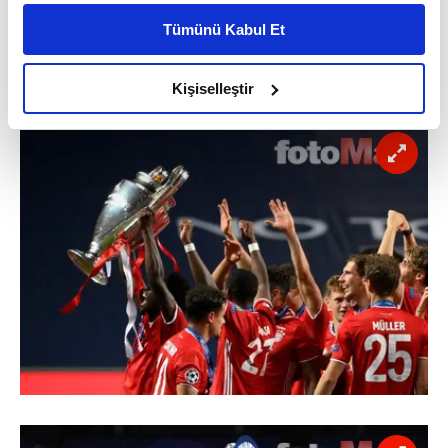
kişiselleştirilmiş reklamlar sunabilir, sayfalarımızda sizlere
Tümünü Kabul Et
daha iyi reklam deneyimi yaşatabiliriz. Bunu yaparken
amacımızın size daha iyi bir reklam deneyimi sunmak
olduğunu ve sizlere en iyi içerikleri sunabilmek adına
Kişiselleştir
elimizden gelen çabayı gösterdiğimizi ve bu noktada,
reklamların maliyetlerimizi karşılamak noktasında tek gelir
kalemimiz olduğunu sizlere hatırlatmak isteriz.
Her halükârda, kullanıcılar, bu çerezlere izin vermedikleri
takdirde, kullanıcılara hedefli reklamlar
gösterilmeyecektir."
Sizlere daha iyi bir hizmet sunabilmek için İnternet
Sitemizde kendimize ve üçüncü kişilere ait çerezler
kullanılmaktadır. Bu çerezler vasıtasıyla çeşitli kişisel
verileriniz işlenmekte olup gerekli olan çerezler bilgi
toplumu hizmetlerinin sunulması amacıyla
kullanılmaktadır. Diğer çerezler, sitemizin daha işlevsel
kılınması ve kişiselleştirilmesi ve sizlere yönelik