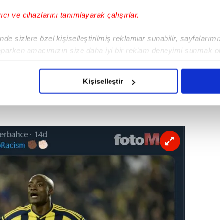
yıcı ve cihazlarını tanımlayarak çalışırlar.
de sizlere özel kişiselleştirilmiş reklamlar sunabilir, sayfalarım
aparken amacımızın size daha iyi bir reklam deneyimi sunmak ol
imizden gelen çabayı gösterdiğimizi ve bu noktada, reklamların ma
olduğunu sizlere hatırlatmak isteriz.
Kişiselleştir
çerezlere izin vermedikleri takdirde, kullanıcılara hedefli reklaml
abilmek için İnternet Sitemizde kendimize ve üçüncü kişilere ait 
isel verileriniz işlenmekte olup gerekli olan çerezler bilgi toplum
 çerezler, sitemizin daha işlevsel kılınması ve kişiselleştirilmes
 yapılması, amaçlarıyla sınırlı olarak açık rızanız dahilinde kulla
aşağıda yer alan panel vasıtasıyla belirleyebilirsiniz. Çerezlere iliş
lgilendirme Metnimizi
ziyaret edebilirsiniz.
Korunması Kanunu uyarınca hazırlanmış Aydınlatma Metnimizi okum