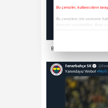
Bu çerezler, kullanıcıların tara
Bu çerezlere izin vermeniz halin
deneyimi yaşatabiliriz. Bunu y
içerikleri sunabilmek adına el
noktasında tek gelir kalemimiz 
BEŞİKTAŞ
Her halükârda, kullanıcılar, bu 
Sizlere daha iyi bir hizmet sun
çerezler vasıtasıyla çeşitli kiş
amacıyla kullanılmaktadır. Diğer
reklam/pazarlama faaliyetlerinin
Çerezlere ilişkin tercihlerinizi 
butonuna tıklayabilir,
Çerez Bi
6698 sayılı Kişisel Verilerin 