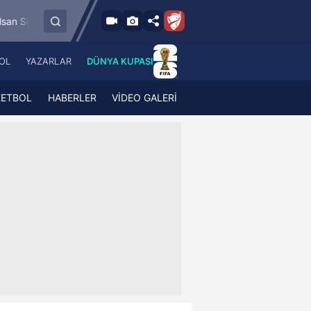
8.8.2026 - Cum
spor
Esenler Erokspor
Hesap.com Antalyas
19:00
OL
YAZARLAR
DÜNYA KUPASI
 Haber
A Haber Radyo
 Spor
A Spor Radyo
KETBOL
HABERLER
VİDEO GALERİ
TV
A News Radio
2TV
Radyo Turkuvaz
para
Turkuvaz Romantik
Turkuvaz Efsane
Vav Tv
Radyo Soft
Radyo Energy
Turkuvaz Anadolu