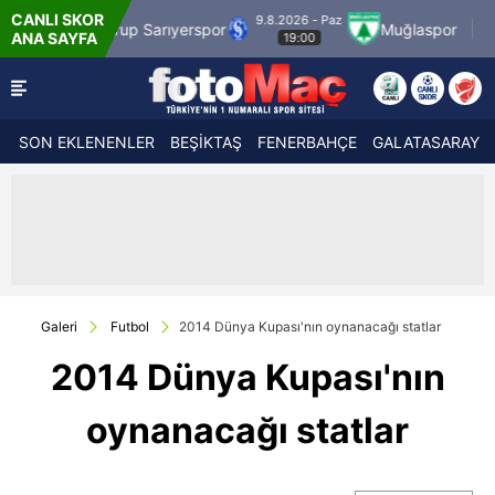
CANLI SKOR
9.8.2026 - Paz
9.8.2026 
Sarıyerspor
Muğlaspor
Vanspor
ANA SAYFA
19:00
21:3
SON EKLENENLER
BEŞİKTAŞ
FENERBAHÇE
GALATASARAY
Galeri
Futbol
2014 Dünya Kupası'nın oynanacağı statlar
2014 Dünya Kupası'nın
oynanacağı statlar