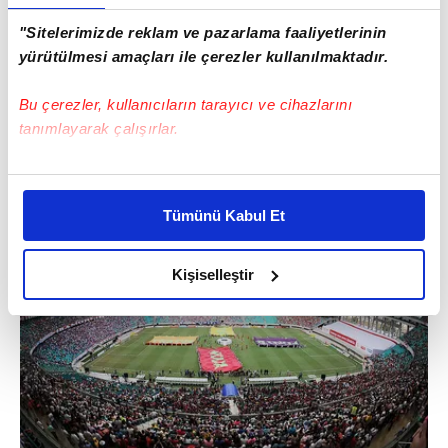
"Sitelerimizde reklam ve pazarlama faaliyetlerinin
yürütülmesi amaçları ile çerezler kullanılmaktadır.
Bu çerezler, kullanıcıların tarayıcı ve cihazlarını
tanımlayarak çalışırlar.
Fonte Nova Arena
Bu çerezlere izin vermeniz halinde sizlere özel
kişiselleştirilmiş reklamlar sunabilir, sayfalarımızda sizlere
Tümünü Kabul Et
daha iyi reklam deneyimi yaşatabiliriz. Bunu yaparken
amacımızın size daha iyi bir reklam deneyimi sunmak
olduğunu ve sizlere en iyi içerikleri sunabilmek adına
Kişiselleştir
elimizden gelen çabayı gösterdiğimizi ve bu noktada,
reklamların maliyetlerimizi karşılamak noktasında tek gelir
kalemimiz olduğunu sizlere hatırlatmak isteriz.
Her halükârda, kullanıcılar, bu çerezlere izin vermedikleri
takdirde, kullanıcılara hedefli reklamlar
gösterilmeyecektir."