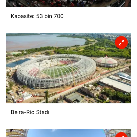
Sizlere daha iyi bir hizmet sunabilmek için İnternet
Kapasite: 53 bin 700
Sitemizde kendimize ve üçüncü kişilere ait çerezler
kullanılmaktadır. Bu çerezler vasıtasıyla çeşitli kişisel
verileriniz işlenmekte olup gerekli olan çerezler bilgi
toplumu hizmetlerinin sunulması amacıyla
kullanılmaktadır. Diğer çerezler, sitemizin daha işlevsel
kılınması ve kişiselleştirilmesi ve sizlere yönelik
reklam/pazarlama faaliyetlerinin yapılması, amaçlarıyla
sınırlı olarak açık rızanız dahilinde kullanılacaktır.
Çerezlere ilişkin tercihlerinizi aşağıda yer alan panel
vasıtasıyla belirleyebilirsiniz. Çerezlere ilişkin detaylı bilgi
için Ayarlar butonuna tıklayabilir,
Çerez Bilgilendirme
Metnimizi
ziyaret edebilirsiniz.
Beira-Rio Stadı
6698 sayılı Kişisel Verilerin Korunması Kanunu uyarınca
hazırlanmış Aydınlatma Metnimizi okumak ve sitemizde