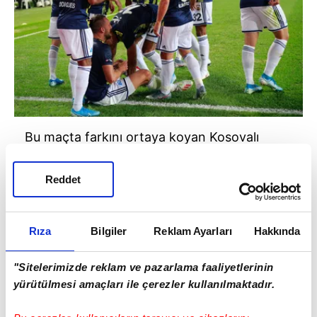
Bu maçta farkını ortaya koyan Kosovalı
golcü 1 gol ve 2 asistlik performansı ile adeta
parmak ısırttı ve Avrupa basınında adından
Reddet
söz ettirdi.
Rıza
Bilgiler
Reklam Ayarları
Hakkında
"Sitelerimizde reklam ve pazarlama faaliyetlerinin
yürütülmesi amaçları ile çerezler kullanılmaktadır.