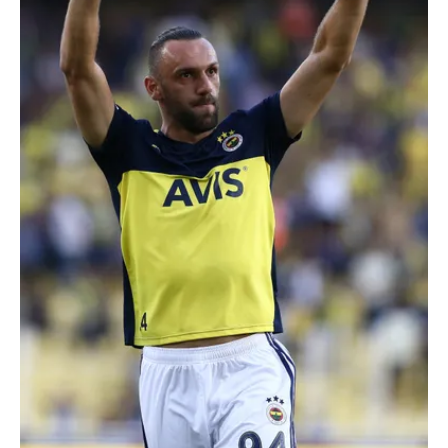
verileriniz işlenmekte olup gerekli olan çerezler bilgi
toplumu hizmetlerinin sunulması amacıyla
kullanılmaktadır. Diğer çerezler, sitemizin daha işlevsel
kılınması ve kişiselleştirilmesi ve sizlere yönelik
reklam/pazarlama faaliyetlerinin yapılması, amaçlarıyla
sınırlı olarak açık rızanız dahilinde kullanılacaktır.
Çerezlere ilişkin tercihlerinizi aşağıda yer alan panel
vasıtasıyla belirleyebilirsiniz. Çerezlere ilişkin detaylı bilgi
için Ayarlar butonuna tıklayabilir,
Çerez Bilgilendirme
Metnimizi
ziyaret edebilirsiniz.
6698 sayılı Kişisel Verilerin Korunması Kanunu uyarınca
hazırlanmış Aydınlatma Metnimizi okumak ve sitemizde
ilgili mevzuata uygun olarak kullanılan çerezlerle ilgili bilgi
almak için lütfen
tıklayınız
.