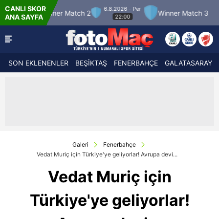
CANLI SKOR
6.8.2026 - Per
90'
r Match 2
Winner Match 3
Boluspor
ANA SAYFA
22:00
1
-
2
SON EKLENENLER
BEŞİKTAŞ
FENERBAHÇE
GALATASARAY
Galeri
Fenerbahçe
Vedat Muriç için Türkiye'ye geliyorlar! Avrupa devi...
Vedat Muriç için
Türkiye'ye geliyorlar!