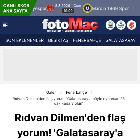
CANLI SKOR
8.8.2026 - Cum
r
Mardin 1969 Spor
Özbelsan Sivasspor
ANA SAYFA
19:00
SON EKLENENLER
BEŞİKTAŞ
FENERBAHÇE
GALATASARAY
Galeri
Fenerbahçe
Rıdvan Dilmen'den flaş yorum! 'Galatasaray'a böyle oynarsan 25
dakikada 3 olur!'
Rıdvan Dilmen'den flaş
yorum! 'Galatasaray'a