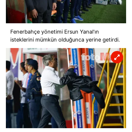
Sitemizde kendimize ve üçüncü kişilere ait çerezler
kullanılmaktadır. Bu çerezler vasıtasıyla çeşitli kişisel
verileriniz işlenmekte olup gerekli olan çerezler bilgi
toplumu hizmetlerinin sunulması amacıyla
Fenerbahçe yönetimi Ersun Yanal'ın
kullanılmaktadır. Diğer çerezler, sitemizin daha işlevsel
isteklerini mümkün olduğunca yerine getirdi.
kılınması ve kişiselleştirilmesi ve sizlere yönelik
reklam/pazarlama faaliyetlerinin yapılması, amaçlarıyla
sınırlı olarak açık rızanız dahilinde kullanılacaktır.
Çerezlere ilişkin tercihlerinizi aşağıda yer alan panel
vasıtasıyla belirleyebilirsiniz. Çerezlere ilişkin detaylı bilgi
için Ayarlar butonuna tıklayabilir,
Çerez Bilgilendirme
Metnimizi
ziyaret edebilirsiniz.
6698 sayılı Kişisel Verilerin Korunması Kanunu uyarınca
hazırlanmış Aydınlatma Metnimizi okumak ve sitemizde
ilgili mevzuata uygun olarak kullanılan çerezlerle ilgili bilgi
almak için lütfen
tıklayınız
.