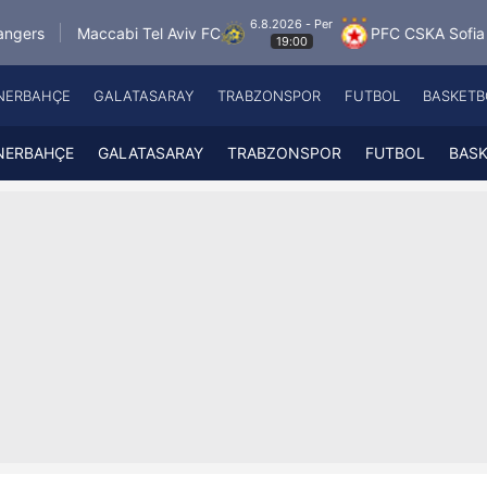
6.8.2026 - Per
cabi Tel Aviv FC
PFC CSKA Sofia
FK Jablo
19:00
NERBAHÇE
GALATASARAY
TRABZONSPOR
FUTBOL
BASKETB
Beşiktaş
A
Fenerbahçe
A
NERBAHÇE
GALATASARAY
TRABZONSPOR
FUTBOL
BAS
Galatasaray
A
Trabzonspor
A
Futbol
A
Basketbol
Ziraat Türkiye Kupası
DİZİ
Diğer Sporlar