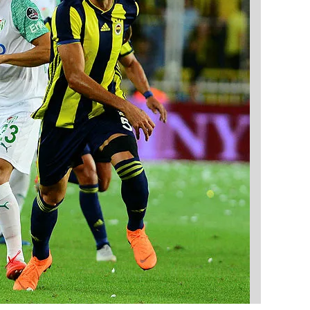
 çerezlerle ilgili bilgi almak için lütfen
tıklayınız
.