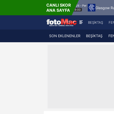
CANLI SKOR
6.8.2026 - Per
Jagiellonia Bialystok
Glasgow Rangers
Mac
ANA SAYFA
19:00
BEŞİKTAŞ
FE
SON EKLENENLER
BEŞİKTAŞ
FE