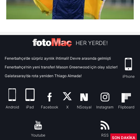
HER YERDE!
Fenerbahçe’de sürpriz ayrılık ihtimali! Devre arasında gelmişti
Fenerbahçe’nin yeni transferi Mason Greenwood için olay sözler!
Galatasaray’da rota yeniden Thiago Almada!
iPhone
Android
iPad
Facebook
X
NSosyal
Instagram
Flipboard
Youtube
RSS
SON DAKİKA