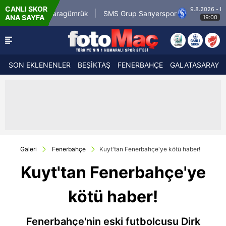
CANLI SKOR
9.8.2026 - Paz
rli.com.tr Karagümrük
SMS Grup Sarıyerspor
ANA SAYFA
19:00
SON EKLENENLER
BEŞİKTAŞ
FENERBAHÇE
GALATASARAY
Galeri
Fenerbahçe
Kuyt'tan Fenerbahçe'ye kötü haber!
Kuyt'tan Fenerbahçe'ye
kötü haber!
Fenerbahçe'nin eski futbolcusu Dirk