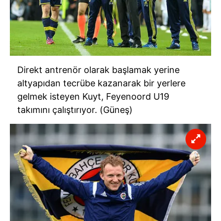
vasıtasıyla belirleyebilirsiniz. Çerezlere ilişkin detaylı bilgi
için Ayarlar butonuna tıklayabilir,
Çerez Bilgilendirme
Metnimizi
ziyaret edebilirsiniz.
6698 sayılı Kişisel Verilerin Korunması Kanunu uyarınca
hazırlanmış Aydınlatma Metnimizi okumak ve sitemizde
Direkt antrenör olarak başlamak yerine
ilgili mevzuata uygun olarak kullanılan çerezlerle ilgili bilgi
altyapıdan tecrübe kazanarak bir yerlere
almak için lütfen
tıklayınız
.
gelmek isteyen Kuyt, Feyenoord U19
takımını çalıştırıyor. (Güneş)