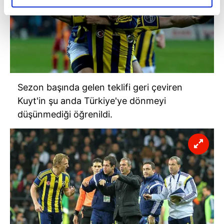
elimizden gelen çabayı gösterdiğimizi ve bu noktada,
reklamların maliyetlerimizi karşılamak noktasında tek gelir
kalemimiz olduğunu sizlere hatırlatmak isteriz.
Her halükârda, kullanıcılar, bu çerezlere izin vermedikleri
takdirde, kullanıcılara hedefli reklamlar
gösterilmeyecektir."
Sezon başında gelen teklifi geri çeviren
Kuyt'in şu anda Türkiye'ye dönmeyi
Sizlere daha iyi bir hizmet sunabilmek için İnternet
düşünmediği öğrenildi.
Sitemizde kendimize ve üçüncü kişilere ait çerezler
kullanılmaktadır. Bu çerezler vasıtasıyla çeşitli kişisel
verileriniz işlenmekte olup gerekli olan çerezler bilgi
toplumu hizmetlerinin sunulması amacıyla
kullanılmaktadır. Diğer çerezler, sitemizin daha işlevsel
kılınması ve kişiselleştirilmesi ve sizlere yönelik
reklam/pazarlama faaliyetlerinin yapılması, amaçlarıyla
sınırlı olarak açık rızanız dahilinde kullanılacaktır.
Çerezlere ilişkin tercihlerinizi aşağıda yer alan panel