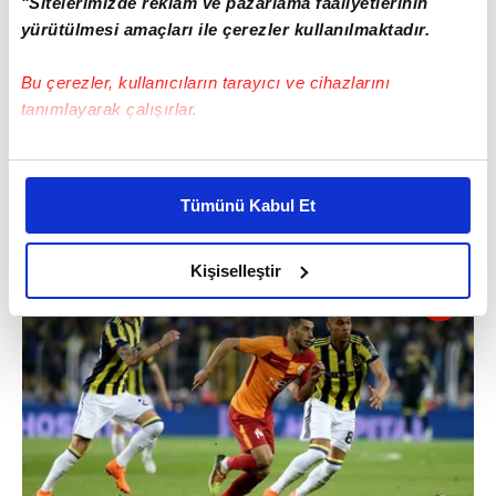
"Sitelerimizde reklam ve pazarlama faaliyetlerinin
yürütülmesi amaçları ile çerezler kullanılmaktadır.
Bu çerezler, kullanıcıların tarayıcı ve cihazlarını
tanımlayarak çalışırlar.
Bu çerezlere izin vermeniz halinde sizlere özel
kişiselleştirilmiş reklamlar sunabilir, sayfalarımızda sizlere
Tümünü Kabul Et
daha iyi reklam deneyimi yaşatabiliriz. Bunu yaparken
amacımızın size daha iyi bir reklam deneyimi sunmak
olduğunu ve sizlere en iyi içerikleri sunabilmek adına
Kişiselleştir
elimizden gelen çabayı gösterdiğimizi ve bu noktada,
reklamların maliyetlerimizi karşılamak noktasında tek gelir
kalemimiz olduğunu sizlere hatırlatmak isteriz.
Her halükârda, kullanıcılar, bu çerezlere izin vermedikleri
takdirde, kullanıcılara hedefli reklamlar
gösterilmeyecektir."