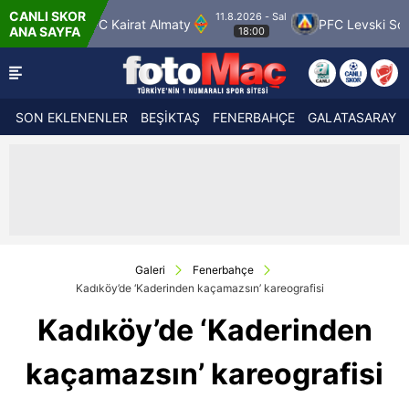
CANLI SKOR
11.8.2026 - Sal
airat Almaty
PFC Levski Sofya
Sabah Masaz
ANA SAYFA
18:00
SON EKLENENLER
BEŞİKTAŞ
FENERBAHÇE
GALATASARAY
Galeri
Fenerbahçe
Kadıköy’de ‘Kaderinden kaçamazsın’ kareografisi
Kadıköy’de ‘Kaderinden
kaçamazsın’ kareografisi