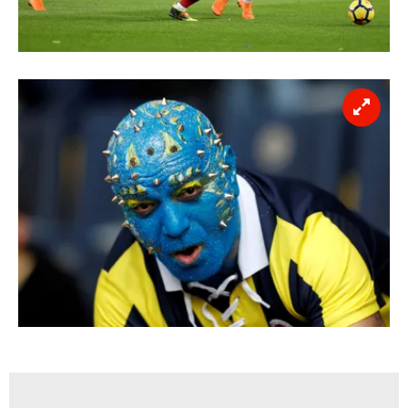
Sizlere daha iyi bir hizmet sunabilmek için İnternet
Sitemizde kendimize ve üçüncü kişilere ait çerezler
kullanılmaktadır. Bu çerezler vasıtasıyla çeşitli kişisel
verileriniz işlenmekte olup gerekli olan çerezler bilgi
toplumu hizmetlerinin sunulması amacıyla
kullanılmaktadır. Diğer çerezler, sitemizin daha işlevsel
kılınması ve kişiselleştirilmesi ve sizlere yönelik
reklam/pazarlama faaliyetlerinin yapılması, amaçlarıyla
sınırlı olarak açık rızanız dahilinde kullanılacaktır.
Çerezlere ilişkin tercihlerinizi aşağıda yer alan panel
vasıtasıyla belirleyebilirsiniz. Çerezlere ilişkin detaylı bilgi
için Ayarlar butonuna tıklayabilir,
Çerez Bilgilendirme
Metnimizi
ziyaret edebilirsiniz.
6698 sayılı Kişisel Verilerin Korunması Kanunu uyarınca
hazırlanmış Aydınlatma Metnimizi okumak ve sitemizde
ilgili mevzuata uygun olarak kullanılan çerezlerle ilgili bilgi
almak için lütfen
tıklayınız
.