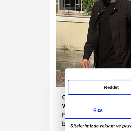
Reddet
Cagliari ile görüşmek üz
Wiel'in, tüm kontrat şart
Rıza
Fenerbahçe'nin Van der Wi
bedelle Cagliari'ye kiral
"Sitelerimizde reklam ve paza