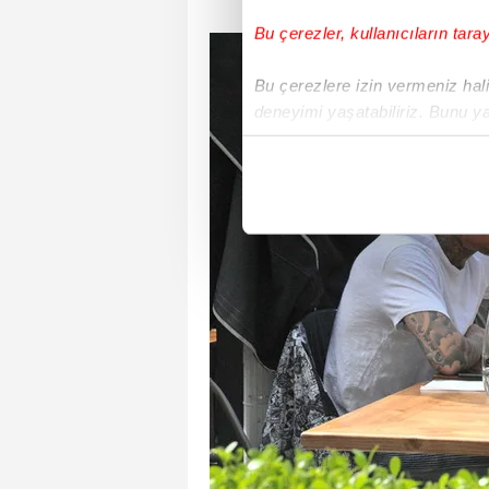
Bu çerezler, kullanıcıların tara
Bu çerezlere izin vermeniz halin
deneyimi yaşatabiliriz. Bunu y
içerikleri sunabilmek adına el
noktasında tek gelir kalemimiz 
Her halükârda, kullanıcılar, bu 
Sizlere daha iyi bir hizmet sun
çerezler vasıtasıyla çeşitli kiş
amacıyla kullanılmaktadır. Diğer
reklam/pazarlama faaliyetlerinin
Çerezlere ilişkin tercihlerinizi 
butonuna tıklayabilir,
Çerez Bi
6698 sayılı Kişisel Verilerin 