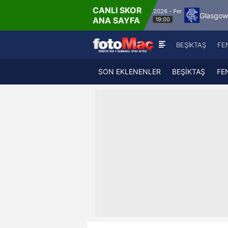
CANLI SKOR
6.8.2026 - Per
Jagiellonia Bialystok
Glasgow Rangers
Ma
ANA SAYFA
19:00
BEŞİKTAŞ
FE
SON EKLENENLER
BEŞİKTAŞ
FE