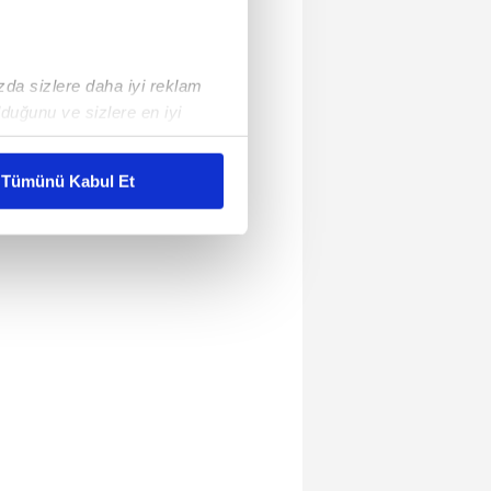
ızda sizlere daha iyi reklam
duğunu ve sizlere en iyi
liyetlerimizi karşılamak
Tümünü Kabul Et
ar gösterilmeyecektir."
çerezler kullanılmaktadır. Bu
u hizmetlerinin sunulması
i ve sizlere yönelik
nılacaktır.
kin detaylı bilgi için Ayarlar
ak ve sitemizde ilgili