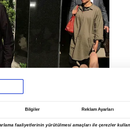
ere İtalya'ya giden Gregory van der
larında anlaşma sağladığı belirtildi.
Bilgiler
Reklam Ayarları
el'i bir yıllığına 1 milyon euro
ayacağı öğrenildi.
rlama faaliyetlerinin yürütülmesi amaçları ile çerezler kullan