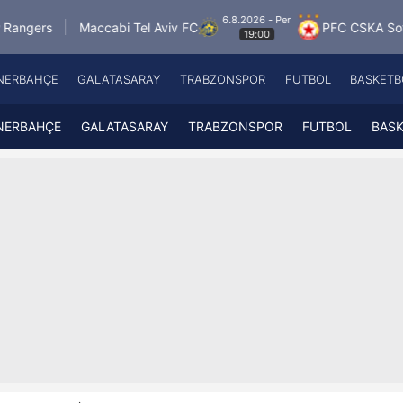
6.8.2026 - Per
ccabi Tel Aviv FC
PFC CSKA Sofia
FK Jabl
19:00
NERBAHÇE
GALATASARAY
TRABZONSPOR
FUTBOL
BASKETB
Beşiktaş
A
Fenerbahçe
A
NERBAHÇE
GALATASARAY
TRABZONSPOR
FUTBOL
BAS
Galatasaray
A
Trabzonspor
A
Futbol
A
Basketbol
Ziraat Türkiye Kupası
DİZİ
Diğer Sporlar