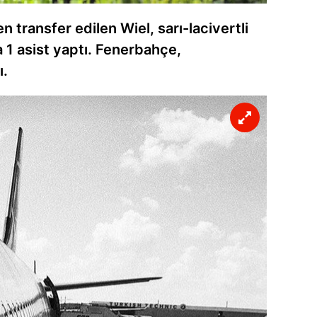
 çerezlerle ilgili bilgi almak için lütfen
tıklayınız
.
 transfer edilen Wiel, sarı-lacivertli
a 1 asist yaptı. Fenerbahçe,
ı.