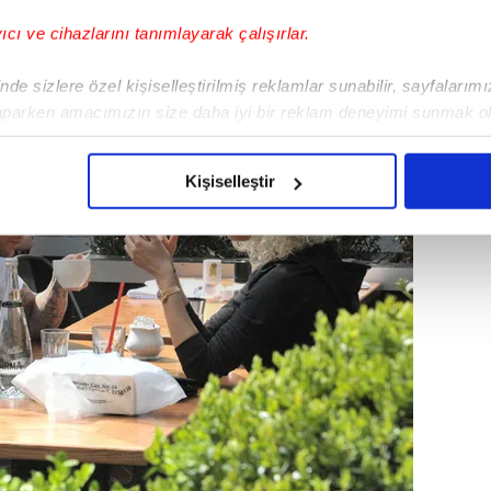
yıcı ve cihazlarını tanımlayarak çalışırlar.
de sizlere özel kişiselleştirilmiş reklamlar sunabilir, sayfalarım
aparken amacımızın size daha iyi bir reklam deneyimi sunmak ol
imizden gelen çabayı gösterdiğimizi ve bu noktada, reklamların ma
olduğunu sizlere hatırlatmak isteriz.
Kişiselleştir
çerezlere izin vermedikleri takdirde, kullanıcılara hedefli reklaml
abilmek için İnternet Sitemizde kendimize ve üçüncü kişilere ait 
isel verileriniz işlenmekte olup gerekli olan çerezler bilgi toplum
 çerezler, sitemizin daha işlevsel kılınması ve kişiselleştirilmes
 yapılması, amaçlarıyla sınırlı olarak açık rızanız dahilinde kulla
aşağıda yer alan panel vasıtasıyla belirleyebilirsiniz. Çerezlere iliş
lgilendirme Metnimizi
ziyaret edebilirsiniz.
Korunması Kanunu uyarınca hazırlanmış Aydınlatma Metnimizi okum