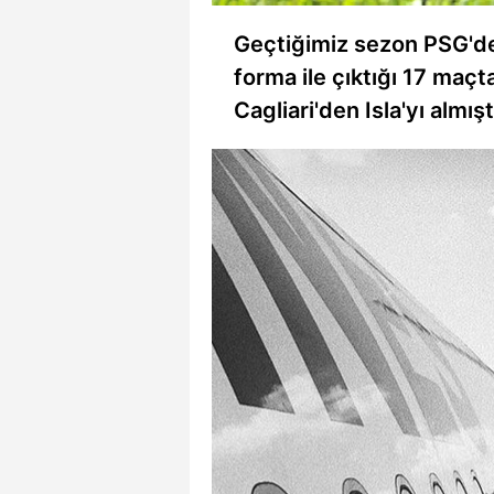
mevzuata uygun olarak kullanılan
Geçtiğimiz sezon PSG'den
forma ile çıktığı 17 maçt
Cagliari'den Isla'yı almışt