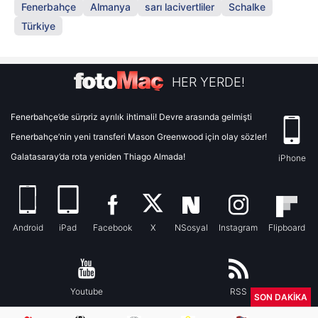
Fenerbahçe
Almanya
sarı lacivertliler
Schalke
Türkiye
HER YERDE!
Fenerbahçe’de sürpriz ayrılık ihtimali! Devre arasında gelmişti
Fenerbahçe’nin yeni transferi Mason Greenwood için olay sözler!
Galatasaray’da rota yeniden Thiago Almada!
iPhone
Android
iPad
Facebook
X
NSosyal
Instagram
Flipboard
Youtube
RSS
SON DAKİKA