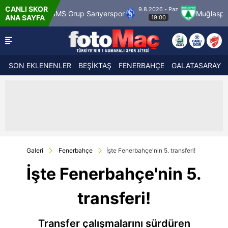
CANLI SKOR
9.8.2026 - Paz
SMS Grup Sarıyerspor
Muğlaspor
Vansp
ANA SAYFA
19:00
SON EKLENENLER
BEŞİKTAŞ
FENERBAHÇE
GALATASARAY
Galeri
Fenerbahçe
İşte Fenerbahçe'nin 5. transferi!
İşte Fenerbahçe'nin 5.
transferi!
Transfer çalışmalarını sürdüren