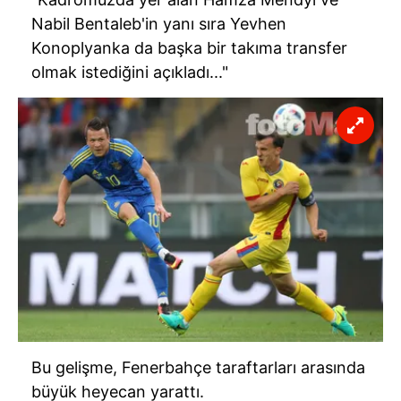
kullanılmaktadır. Bu çerezler vasıtasıyla çeşitli kişisel
Nabil Bentaleb'in yanı sıra Yevhen
verileriniz işlenmekte olup gerekli olan çerezler bilgi
Konoplyanka da başka bir takıma transfer
toplumu hizmetlerinin sunulması amacıyla
olmak istediğini açıkladı..."
kullanılmaktadır. Diğer çerezler, sitemizin daha işlevsel
kılınması ve kişiselleştirilmesi ve sizlere yönelik
reklam/pazarlama faaliyetlerinin yapılması, amaçlarıyla
sınırlı olarak açık rızanız dahilinde kullanılacaktır.
Çerezlere ilişkin tercihlerinizi aşağıda yer alan panel
vasıtasıyla belirleyebilirsiniz. Çerezlere ilişkin detaylı bilgi
için Ayarlar butonuna tıklayabilir,
Çerez Bilgilendirme
Metnimizi
ziyaret edebilirsiniz.
6698 sayılı Kişisel Verilerin Korunması Kanunu uyarınca
hazırlanmış Aydınlatma Metnimizi okumak ve sitemizde
ilgili mevzuata uygun olarak kullanılan çerezlerle ilgili bilgi
almak için lütfen
tıklayınız
.
Bu gelişme, Fenerbahçe taraftarları arasında
büyük heyecan yarattı.