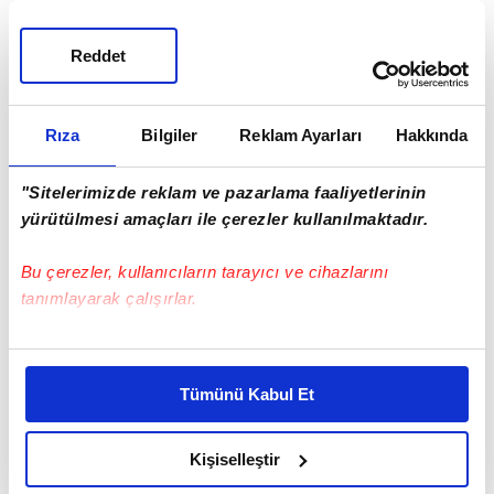
Reddet
Rıza
Bilgiler
Reklam Ayarları
Hakkında
Hasan Ali'nin takımdan ayrılmasıyla sol bek
"Sitelerimizde reklam ve pazarlama faaliyetlerinin
yürütülmesi amaçları ile çerezler kullanılmaktadır.
mevkine takviye yapmak durumunda olan
Fenerbahçe rotasını Şampiyonlar Ligi
Bu çerezler, kullanıcıların tarayıcı ve cihazlarını
kupasının son sahibi Liverpool'a çevirmişti.
tanımlayarak çalışırlar.
Bu çerezlere izin vermeniz halinde sizlere özel
kişiselleştirilmiş reklamlar sunabilir, sayfalarımızda sizlere
Tümünü Kabul Et
daha iyi reklam deneyimi yaşatabiliriz. Bunu yaparken
amacımızın size daha iyi bir reklam deneyimi sunmak
olduğunu ve sizlere en iyi içerikleri sunabilmek adına
Kişiselleştir
elimizden gelen çabayı gösterdiğimizi ve bu noktada,