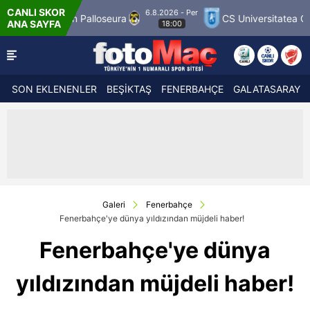
CANLI SKOR
6.8.2026 - Per
ura
CS Universitatea Craiova 1948
FC Inter 
ANA SAYFA
18:00
SON EKLENENLER
BEŞİKTAŞ
FENERBAHÇE
GALATASARAY
Galeri
Fenerbahçe
Fenerbahçe'ye dünya yıldızından müjdeli haber!
Fenerbahçe'ye dünya
yıldızından müjdeli haber!