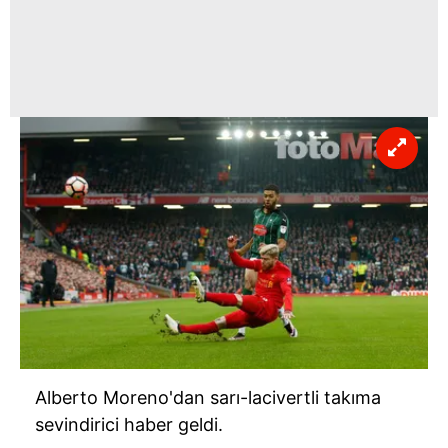
için Ayarlar butonuna tıklayabilir,
Çerez Bilgilendirme
Metnimizi
ziyaret edebilirsiniz.
6698 sayılı Kişisel Verilerin Korunması Kanunu uyarınca
hazırlanmış Aydınlatma Metnimizi okumak ve sitemizde
ilgili mevzuata uygun olarak kullanılan çerezlerle ilgili bilgi
almak için lütfen
tıklayınız
.
Alberto Moreno'dan sarı-lacivertli takıma
sevindirici haber geldi.