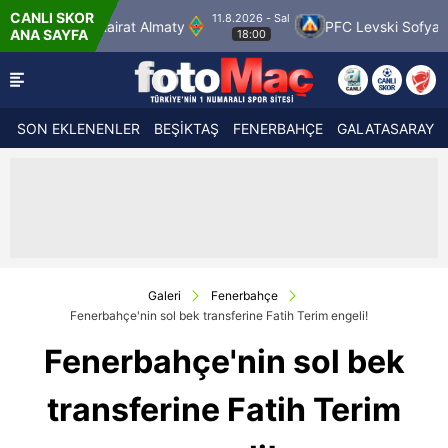
CANLI SKOR
11.8.2026 - Sal
at Almaty
PFC Levski Sofya
Sabah Masazir
ANA SAYFA
18:00
SON EKLENENLER
BEŞİKTAŞ
FENERBAHÇE
GALATASARAY
Galeri
Fenerbahçe
Fenerbahçe'nin sol bek transferine Fatih Terim engeli!
Fenerbahçe'nin sol bek
transferine Fatih Terim