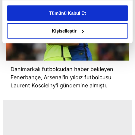
Bu çerezlere izin vermeniz halinde sizlere özel
kişiselleştirilmiş reklamlar sunabilir, sayfalarımızda sizlere
Tümünü Kabul Et
daha iyi reklam deneyimi yaşatabiliriz. Bunu yaparken
amacımızın size daha iyi bir reklam deneyimi sunmak
olduğunu ve sizlere en iyi içerikleri sunabilmek adına
Kişiselleştir
elimizden gelen çabayı gösterdiğimizi ve bu noktada,
reklamların maliyetlerimizi karşılamak noktasında tek gelir
kalemimiz olduğunu sizlere hatırlatmak isteriz.
Her halükârda, kullanıcılar, bu çerezlere izin vermedikleri
Danimarkalı futbolcudan haber bekleyen
takdirde, kullanıcılara hedefli reklamlar
Fenerbahçe, Arsenal'in yıldız futbolcusu
gösterilmeyecektir."
Laurent Koscielny'i gündemine almıştı.
Sizlere daha iyi bir hizmet sunabilmek için İnternet
Sitemizde kendimize ve üçüncü kişilere ait çerezler
kullanılmaktadır. Bu çerezler vasıtasıyla çeşitli kişisel
verileriniz işlenmekte olup gerekli olan çerezler bilgi
toplumu hizmetlerinin sunulması amacıyla
kullanılmaktadır. Diğer çerezler, sitemizin daha işlevsel