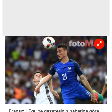
kılınması ve kişiselleştirilmesi ve sizlere yönelik
reklam/pazarlama faaliyetlerinin yapılması, amaçlarıyla
sınırlı olarak açık rızanız dahilinde kullanılacaktır.
Çerezlere ilişkin tercihlerinizi aşağıda yer alan panel
vasıtasıyla belirleyebilirsiniz. Çerezlere ilişkin detaylı bilgi
için Ayarlar butonuna tıklayabilir,
Çerez Bilgilendirme
Metnimizi
ziyaret edebilirsiniz.
6698 sayılı Kişisel Verilerin Korunması Kanunu uyarınca
hazırlanmış Aydınlatma Metnimizi okumak ve sitemizde
ilgili mevzuata uygun olarak kullanılan çerezlerle ilgili bilgi
almak için lütfen
tıklayınız
.
Fransız L'Equipe gazetesinin haberine göre