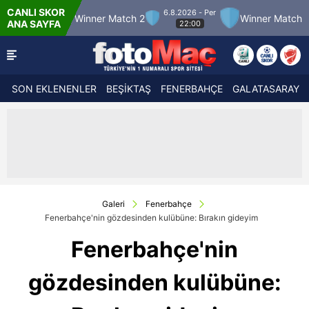
CANLI SKOR
6.8.2026 - Per
Winner Match 2
Winner Match 3
Boluspor
ANA SAYFA
22:00
SON EKLENENLER
BEŞİKTAŞ
FENERBAHÇE
GALATASARAY
Galeri
Fenerbahçe
Fenerbahçe'nin gözdesinden kulübüne: Bırakın gideyim
Fenerbahçe'nin
gözdesinden kulübüne: