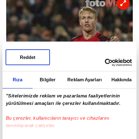
Reddet
Rıza
Bilgiler
Reklam Ayarları
Hakkında
Eski futbolcusu Simon Kjaer için nabız
"Sitelerimizde reklam ve pazarlama faaliyetlerinin
yoklayan Fenerbahçeli kurmaylar oyuncuyu
yürütülmesi amaçları ile çerezler kullanılmaktadır.
kiralık olarak kadrosuna katmak istiyor.
Bu çerezler, kullanıcıların tarayıcı ve cihazlarını
tanımlayarak çalışırlar.