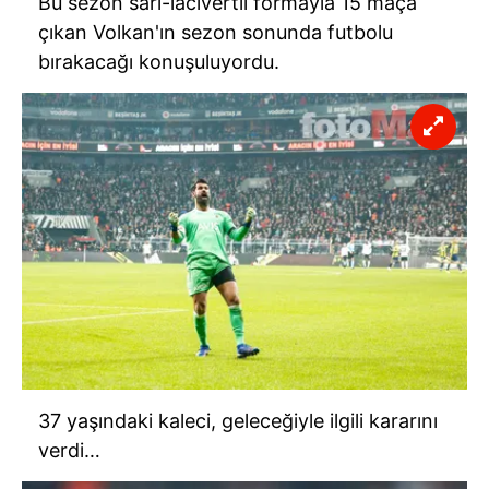
Bu sezon sarı-lacivertli formayla 15 maça
kullanılmaktadır. Diğer çerezler, sitemizin daha işlevsel
çıkan Volkan'ın sezon sonunda futbolu
kılınması ve kişiselleştirilmesi ve sizlere yönelik
bırakacağı konuşuluyordu.
reklam/pazarlama faaliyetlerinin yapılması, amaçlarıyla
sınırlı olarak açık rızanız dahilinde kullanılacaktır.
Çerezlere ilişkin tercihlerinizi aşağıda yer alan panel
vasıtasıyla belirleyebilirsiniz. Çerezlere ilişkin detaylı bilgi
için Ayarlar butonuna tıklayabilir,
Çerez Bilgilendirme
Metnimizi
ziyaret edebilirsiniz.
6698 sayılı Kişisel Verilerin Korunması Kanunu uyarınca
hazırlanmış Aydınlatma Metnimizi okumak ve sitemizde
ilgili mevzuata uygun olarak kullanılan çerezlerle ilgili bilgi
almak için lütfen
tıklayınız
.
37 yaşındaki kaleci, geleceğiyle ilgili kararını
verdi…