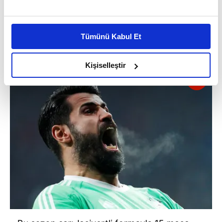
Bu çerezlere izin vermeniz halinde sizlere özel
kişiselleştirilmiş reklamlar sunabilir, sayfalarımızda sizlere
Tümünü Kabul Et
daha iyi reklam deneyimi yaşatabiliriz. Bunu yaparken
amacımızın size daha iyi bir reklam deneyimi sunmak
olduğunu ve sizlere en iyi içerikleri sunabilmek adına
Kişiselleştir
elimizden gelen çabayı gösterdiğimizi ve bu noktada,
reklamların maliyetlerimizi karşılamak noktasında tek gelir
kalemimiz olduğunu sizlere hatırlatmak isteriz.
Her halükârda, kullanıcılar, bu çerezlere izin vermedikleri
takdirde, kullanıcılara hedefli reklamlar
gösterilmeyecektir."
Sizlere daha iyi bir hizmet sunabilmek için İnternet
Sitemizde kendimize ve üçüncü kişilere ait çerezler
kullanılmaktadır. Bu çerezler vasıtasıyla çeşitli kişisel
verileriniz işlenmekte olup gerekli olan çerezler bilgi
toplumu hizmetlerinin sunulması amacıyla