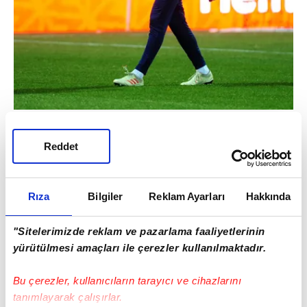
Bu sezon Phillip Cocu döneminde yönetim
Reddet
kararıyla kadro dışı bırakılan tecrübeli kaleci,
Ersun Yanal'ın takımın başına getirilmesiyle
formasına tekrar kavuşmuştu.
Rıza
Bilgiler
Reklam Ayarları
Hakkında
"Sitelerimizde reklam ve pazarlama faaliyetlerinin
yürütülmesi amaçları ile çerezler kullanılmaktadır.
Bu çerezler, kullanıcıların tarayıcı ve cihazlarını
tanımlayarak çalışırlar.