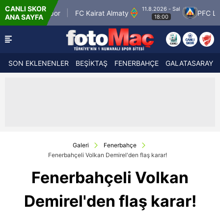
CANLI SKOR
11.8.2026 - Sal
olspor
FC Kairat Almaty
PFC Levski Sofya
ANA SAYFA
18:00
SON EKLENENLER
BEŞİKTAŞ
FENERBAHÇE
GALATASARAY
Galeri
Fenerbahçe
Fenerbahçeli Volkan Demirel'den flaş karar!
Fenerbahçeli Volkan
Demirel'den flaş karar!