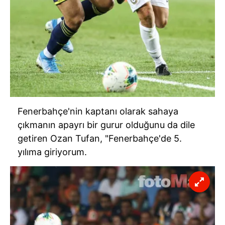
6698 sayılı Kişisel Verilerin Korunması Kanunu uyarınca
hazırlanmış Aydınlatma Metnimizi okumak ve sitemizde
ilgili mevzuata uygun olarak kullanılan çerezlerle ilgili bilgi
almak için lütfen
tıklayınız
.
Fenerbahçe'nin kaptanı olarak sahaya
çıkmanın apayrı bir gurur olduğunu da dile
getiren Ozan Tufan, "Fenerbahçe'de 5.
yılıma giriyorum.