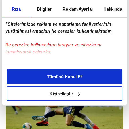
Rıza
Bilgiler
Reklam Ayarları
Hakkında
"Sitelerimizde reklam ve pazarlama faaliyetlerinin
yürütülmesi amaçları ile çerezler kullanılmaktadır.
Bu çerezler, kullanıcıların tarayıcı ve cihazlarını
tanımlayarak çalışırlar.
Bu çerezlere izin vermeniz halinde sizlere özel
kişiselleştirilmiş reklamlar sunabilir, sayfalarımızda sizlere
Tümünü Kabul Et
daha iyi reklam deneyimi yaşatabiliriz. Bunu yaparken
amacımızın size daha iyi bir reklam deneyimi sunmak
olduğunu ve sizlere en iyi içerikleri sunabilmek adına
Kişiselleştir
elimizden gelen çabayı gösterdiğimizi ve bu noktada,
reklamların maliyetlerimizi karşılamak noktasında tek gelir
kalemimiz olduğunu sizlere hatırlatmak isteriz.
Her halükârda, kullanıcılar, bu çerezlere izin vermedikleri