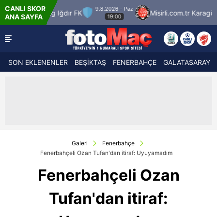
CANLI SKOR
9.8.2026 - Paz
g Iğdır FK
Misirli.com.tr Karagümrük
SMS Gru
ANA SAYFA
19:00
SON EKLENENLER
BEŞİKTAŞ
FENERBAHÇE
GALATASARAY
Galeri
Fenerbahçe
Fenerbahçeli Ozan Tufan'dan itiraf: Uyuyamadım
Fenerbahçeli Ozan
Tufan'dan itiraf: